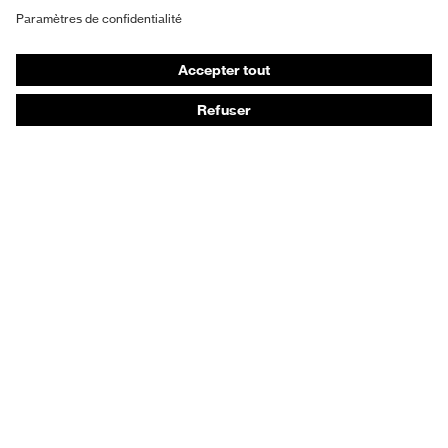
Gants de protection
Chaussures de sécurité
EPI sur mesure
Conseils produit
Protection des mains : uvex Chemical Expert System
Protection oculaire : configurateur de lunettes de
protection
Technologies
Récompenses
Conseils d'achat
Recherche d'un distributeur