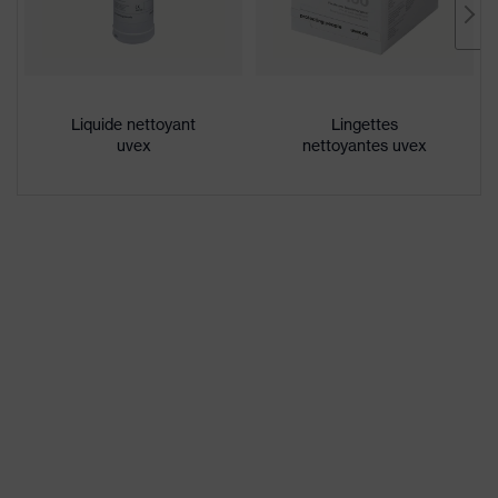
Enduction
uvex supravision excellence
Désignation
Famille de
uvex i-5
produits
Liquide nettoyant
Lingettes
uvex
nettoyantes uvex
excellente résistance aux rayures
Propriétés
sur la face externe, face interne
du
antibuée, résistance aux produits
revêtement
chimiques
Propriétés
Renforcement des contrastes,
de la teinte
Reconnaissance des couleurs,
des oculaires
Réduction de la lumière bleue
Sexe
Mixte
Marquage
W 166 FT CE - 5-1,4 W 1 FT KN CE
Matériau de
Plastique