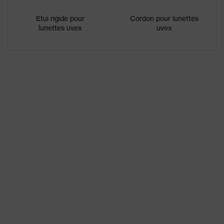
Récompenses
German Design Award 2013,
Produit pro-K de l'année 2012
Etui rigide pour
Cordon pour lunettes
lunettes uvex
uvex
Enduction
uvex supravision excellence
Désignation
Famille de
uvex i-3
produits
excellente résistance aux
Propriétés du
rayures sur la face externe, face
revêtement
interne antibuée, résistance aux
produits chimiques
Propriétés de la
teinte des
Reconnaissance des couleurs
oculaires
Convient pour
sec, niveau modéré de saleté,
l'environnement
humidité moyenne, propre
de travail