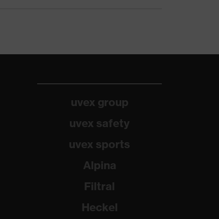
uvex group
uvex safety
uvex sports
Alpina
Filtral
Heckel