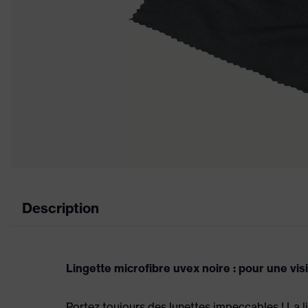
Description
Lingette microfibre uvex noire : pour une vis
Portez toujours des lunettes impeccables ! La l