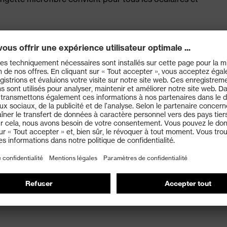
tion uvex
noir
Accessories
pour tous les oculaires uvex
-