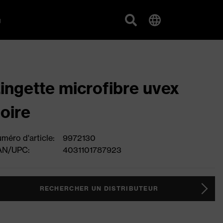
g
ingette microfibre uvex
oire
méro d'article:
9972130
AN/UPC:
4031101787923
RECHERCHER UN DISTRIBUTEUR