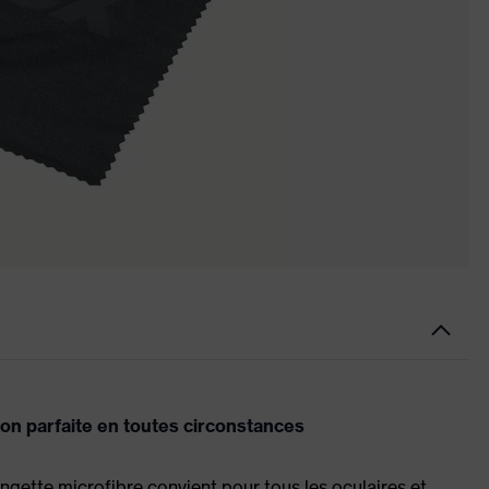
ion parfaite en toutes circonstances
ingette microfibre convient pour tous les oculaires et