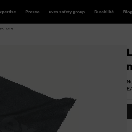
xpertise
Presse
uvex safety group
Durabilité
Blo
ex noire
L
n
Nu
E