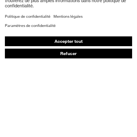
Masques de protection respiratoire
Vêtements de protection et de travail
Gants de protection
Chaussures de sécurité
EPI sur mesure
Conseils produit
Protection des mains : uvex Chemical Expert System
Protection oculaire : configurateur de lunettes de
protection
Technologies
Récompenses