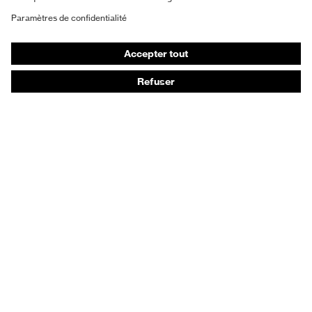
Vêtements de protection et de travail
Gants de protection
Chaussures de sécurité
EPI sur mesure
Conseils produit
Protection des mains : uvex Chemical Expert System
Protection oculaire : configurateur de lunettes de
protection
Technologies
Récompenses
Conseils d'achat
Recherche d'un distributeur