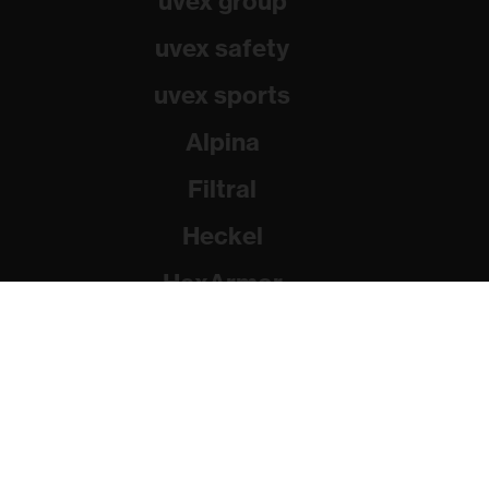
uvex group
uvex safety
uvex sports
Alpina
Filtral
Heckel
HexArmor
Rainer Winter Stiftung