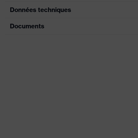
Données techniques
Documents
Couleur marketing
gris 
couleur de recherche (filtre)
gris
Fiche technique
Modèle
avec 
Déclaration de conformité CE
Enduction
Poly
Portail de téléchargement des déclaratio
Couche de revêtement
Bout 
Désignation Famille de produits
uvex 
Convient pour l'environnement de
Pour 
travail
Sexe
Mixt