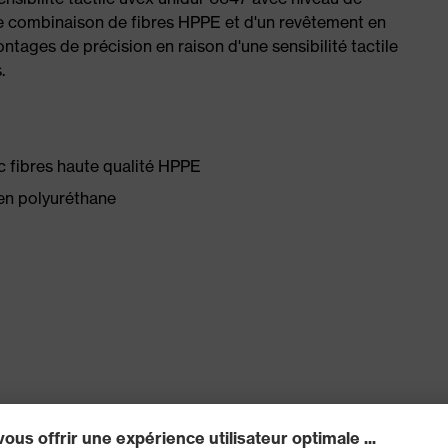
ne combinaison de fibres HPPE et d'un revêtement en
ntages de précision en raison d'une sensibilité tactile
.
c fibres haute qualité HPPE
en polyuréthane