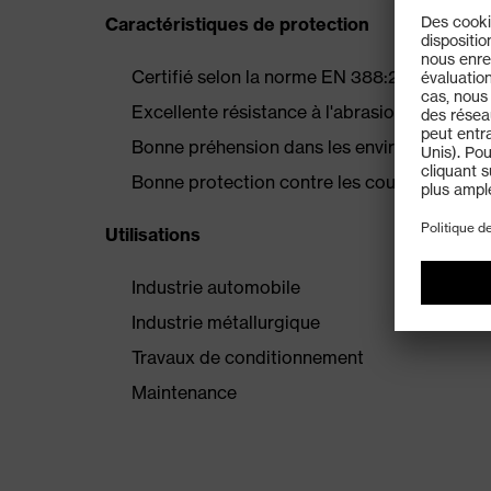
Caractéristiques de protection
Certifié selon la norme EN 388:2016
Excellente résistance à l'abrasion mécaniqu
Bonne préhension dans les environnements 
Bonne protection contre les coupures grâc
Utilisations
Industrie automobile
Industrie métallurgique
Travaux de conditionnement
Maintenance