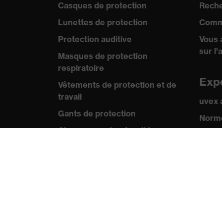
Casques de protection
Reche
Lunettes de protection
Comm
Protection auditive
Vous 
sur l'
Masques de protection
respiratoire
Exp
Vêtements de protection et de
travail
uvex
Gants de protection
Norme
Chaussures de sécurité
Certif
EPI sur mesure
Pre
Conseils produit
Comm
Protection des mains : uvex
Catal
Chemical Expert System
Vidéo