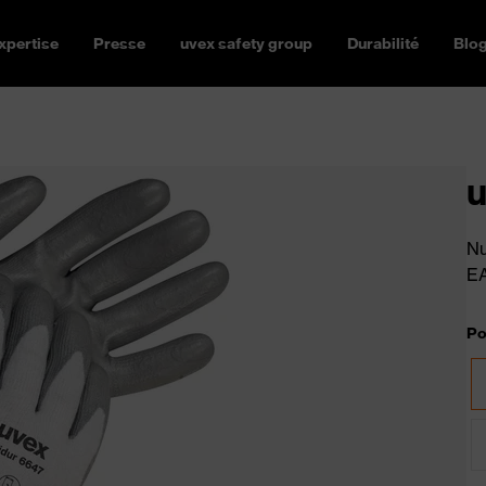
xpertise
Presse
uvex safety group
Durabilité
Blo
u
Nu
E
Po