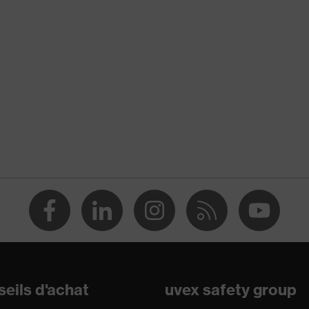
éthylène haute performance (HPPE)
 de protection
 résistants aux coupures
ction contre les coupures, Protection contre les piqûres
ille
lisable (R)
88:2016 + A1:2018, EN ISO 21420:2020
eils d'achat
uvex safety group