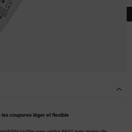
les coupures léger et flexible
nsibilité tactile uvex unidur 6647 avec niveau de