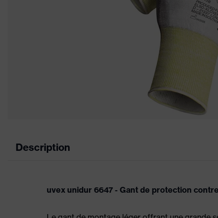
Description
uvex unidur 6647 - Gant de protection contre 
Le gant de montage léger offrant une grande se