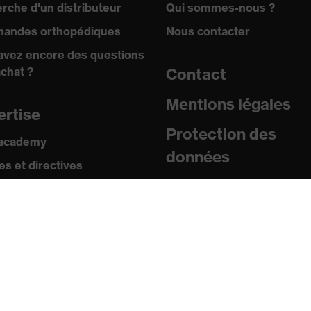
rche d'un distributeur
Qui sommes-nous ?
andes orthopédiques
Nous contacter
avez encore des questions
achat ?
Contact
Mentions légales
ertise
Protection des
 academy
données
s et directives
icats
sse
uniqués de presse
ogues et brochures
s