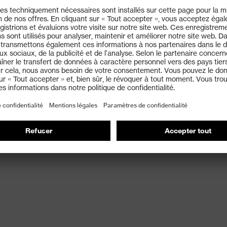
e
secs et légèrement humides/huileux
e aux fibres HPPE