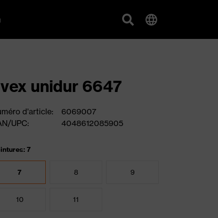
g
vex unidur 6647
méro d'article:
6069007
AN/UPC:
4048612085905
intures: 7
7
8
9
10
11