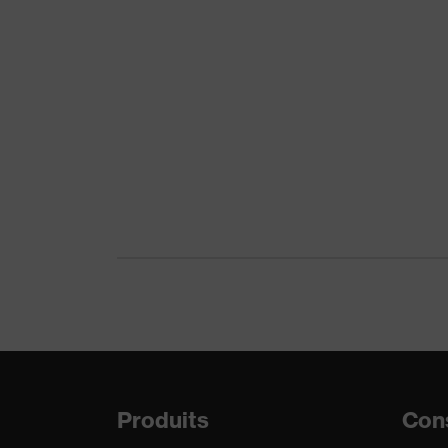
Tige
Poly
Catégorie de produit
Gants
Type de produit
Gants
Protection contre les risques
Prote
mécaniques
d'aigu
Réutilisation
Réuti
Norme
EN 3
Produits
Cons