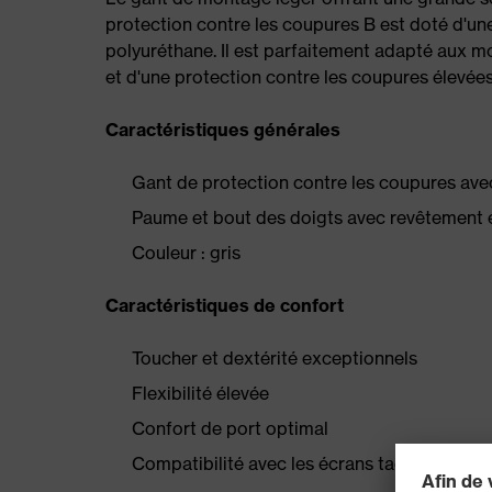
protection contre les coupures B est doté d'u
polyuréthane. Il est parfaitement adapté aux mo
et d'une protection contre les coupures élevées
Caractéristiques générales
Gant de protection contre les coupures ave
Paume et bout des doigts avec revêtement 
Couleur : gris
Caractéristiques de confort
Toucher et dextérité exceptionnels
Flexibilité élevée
Confort de port optimal
Compatibilité avec les écrans tactiles