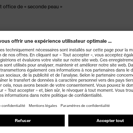
nt office de « seconde peau »
montage de pièces (huileuses)
euse
et à la technologie 3D Ergo
 Oeko-Tex® Standard 100
é confirmées par des tests dermatologiques (proDERM)
 X)
e grâce à l'enduction aqua-polymère Xtra Grip
 graisses
des écrans, tablettes et téléphones mobiles les plus