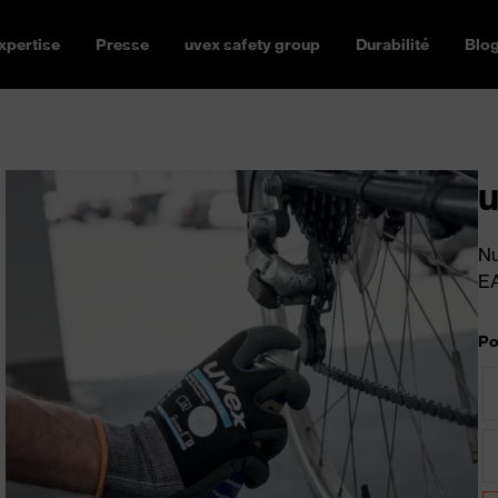
xpertise
Presse
uvex safety group
Durabilité
Blo
u
Nu
E
Po