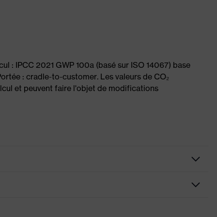
lcul : IPCC 2021 GWP 100a (basé sur ISO 14067) base
ortée : cradle-to-customer. Les valeurs de CO₂
cul et peuvent faire l'objet de modifications
ir
ns activateurs allergènes