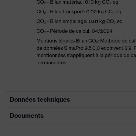
CO₂ - Bilan matériau: 0.10 kg CO₂ eq
CO₂ - Bilan transport: 0.02 kg CO₂ eq
CO₂ - Bilan emballage: 0.01 kg CO₂ eq
CO₂ - Période de calcul: 04/2024
Mentions légales Bilan CO₂: Méthode de ca
de données SimaPro 9.5.0.0 ecoinvent 3.9. P
mentionnées s'appliquent à la période de cal
permanentes.
Données techniques
Documents
couleur de recherche (filtre)
no
Informations pour les personnes
Sa
Fiche technique
allergiques