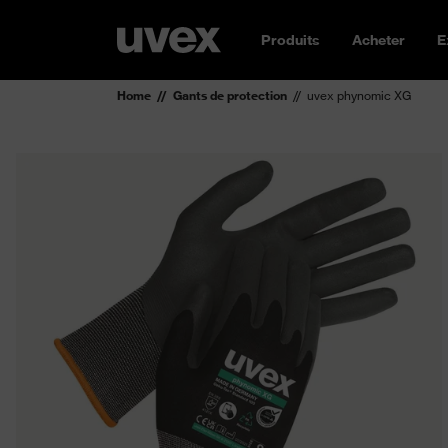
Produits
Acheter
E
Home
Gants de protection
uvex phynomic XG