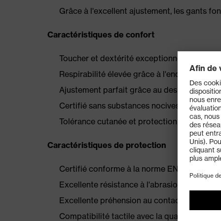
Grâce à l'excellent ajustement, les gants fo
Caractéristiques de confort
Toucher et dextérité exceptionnels lors du 
Respirabilité élevée grâce à l'enduction por
Ajustement parfait grâce au design slim fit 
Certifié sans substances nocives selon le
Tolérance cutanée et protection de la sant
Caractéristiques de protection
Certifié conforme à la norme EN 388 (4 1 2 1
Excellente résistance à l'abrasion mécaniqu
Excellente préhension au contact d'huiles et
Compatibilité tactile avec la quasi-totalité 