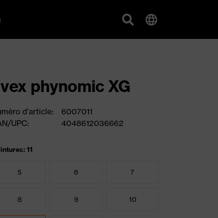
g
vex phynomic XG
méro d'article:
6007011
AN/UPC:
4048612036662
intures: 11
5
6
7
8
9
10