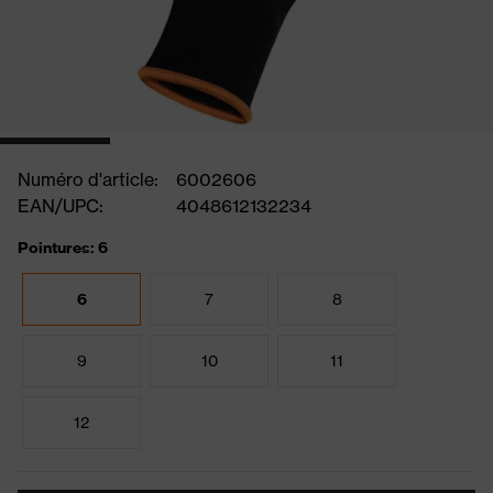
Numéro d'article:
6002606
EAN/UPC:
4048612132234
Pointures: 6
6
7
8
9
10
11
12