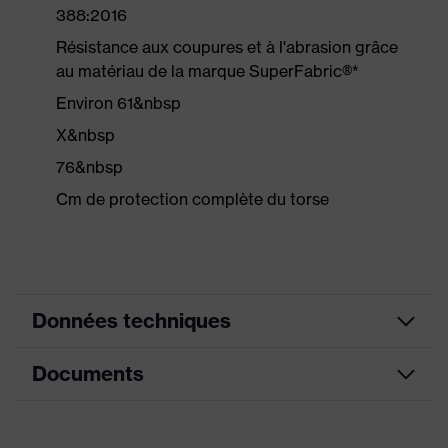
388:2016
Résistance aux coupures et à l'abrasion grâce
au matériau de la marque SuperFabric®*
Environ 61&nbsp
X&nbsp
76&nbsp
Cm de protection complète du torse
Données techniques
Documents
couleur de
recherche
gris, noir
(filtre)
Fiche technique