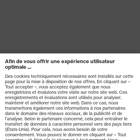
Réutilisation
Réutilisable (R)
Certificats
STANDARD 100 by OEKO-TEX®
Solidité du
0.40
revêtement
Longueur de
35
gant
EN ISO 374-1:2016 + A1:2018, EN
Norme
407:2020, EN 388:2016 + A1:2018,
EN ISO 21420:2020
Produits
Casques de protection
Lunettes de protection