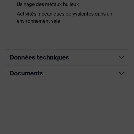
Usinage des métaux huileux
Activités mécaniques polyvalentes dans un
environnement sale
Données techniques
Documents
couleur de
recherche
noir, bleu
(filtre)
Fiche technique
avec manchette, avec protections
Modèle
au dos des mains
Enduction
NBR, NBR XtraGrip
Désignation