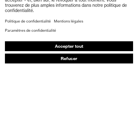
Protection auditive
Masques de protection respiratoire
Vêtements de protection et de travail
Gants de protection
Chaussures de sécurité
EPI sur mesure
Conseils produit
Protection des mains : uvex Chemical Expert System
Protection oculaire : configurateur de lunettes de
protection
Technologies
Récompenses