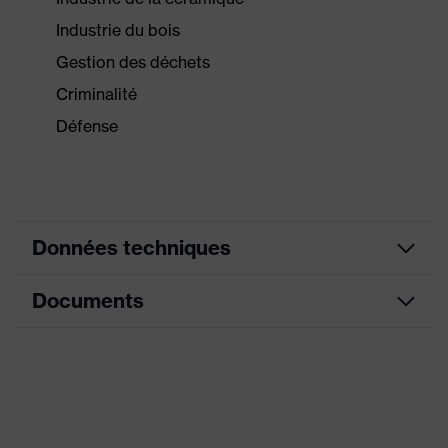
Industrie du bois
Gestion des déchets
Criminalité
Défense
Données techniques
Documents
couleur de
recherche
gris
(filtre)
Fiche technique
Modèle
avec manchette
Enduction
sans traitement