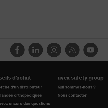
388:2016 + A1:2018, EN ISO 21420:2020
eils d'achat
uvex safety group
rche d'un distributeur
Qui sommes-nous ?
andes orthopédiques
Nous contacter
avez encore des questions