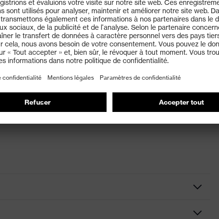
huileuses grâce à l'enduction en mousse de nitrile
niveau D)
 l'index
r, bleu