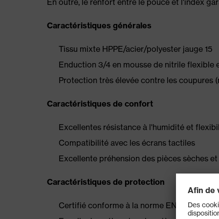
En outre, le renfort entre le pouce et l'index gar
Caractéristiques générales
Tissu mixte HPPE/acier/polyester jauge 15
Enduction 3/4 en mousse de nitrile flexible e
Protection très élevée contre les coupures (
Caractéristiques de confort
Excellentes résistance à l'humidité et flexibi
Compatibilité avec les écrans tactiles
Excellente préhension des pièces sèches et
Caractéristiques de protection
Certifié conforme à la norme EN 388 (4 X 4