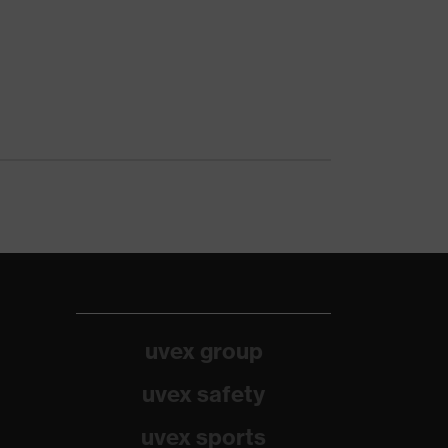
uvex group
uvex safety
uvex sports