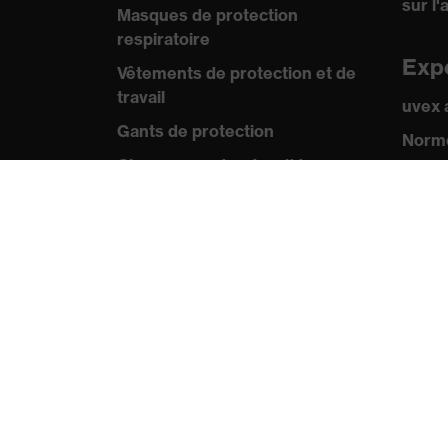
sur l'
Masques de protection
respiratoire
Exp
Vêtements de protection et de
travail
uvex
Gants de protection
Norme
Chaussures de sécurité
Certif
EPI sur mesure
Pre
Conseils produit
Comm
Protection des mains : uvex
Catal
Chemical Expert System
Vidéo
Protection oculaire :
Appli
configurateur de lunettes de
protection
Technologies