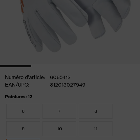
Numéro d'article:
6065412
EAN/UPC:
812013027949
Pointures: 12
6
7
8
9
10
11