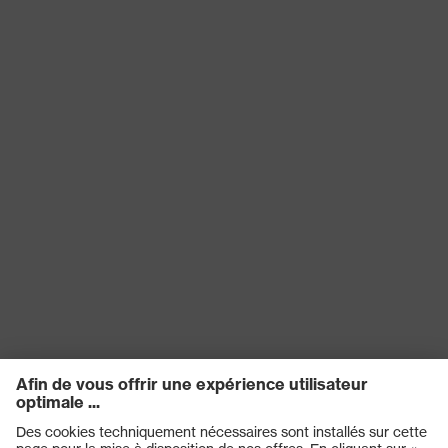
Réutilisation
Réutilisable (R)
Certificats
STANDARD 100 by OEKO-TEX®
EN 407:2020, EN 388:2016 +
Norme
A1:2018, EN ISO 21420:2020