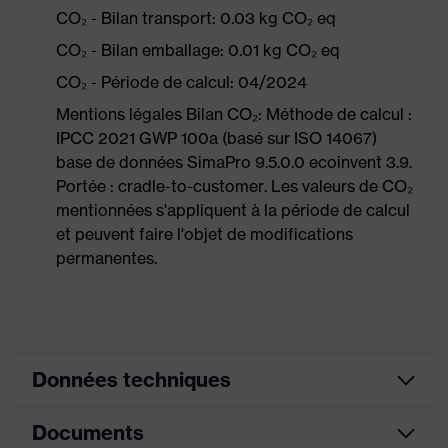
CO₂ - Bilan transport: 0.03 kg CO₂ eq
CO₂ - Bilan emballage: 0.01 kg CO₂ eq
CO₂ - Période de calcul: 04/2024
Mentions légales Bilan CO₂: Méthode de calcul :
IPCC 2021 GWP 100a (basé sur ISO 14067)
base de données SimaPro 9.5.0.0 ecoinvent 3.9.
Portée : cradle-to-customer. Les valeurs de CO₂
mentionnées s'appliquent à la période de calcul
et peuvent faire l'objet de modifications
permanentes.
Données techniques
Documents
Couleur
anthracite, gris chiné