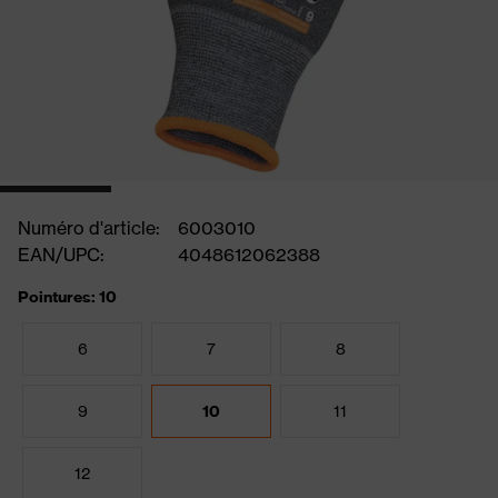
Numéro d'article:
6003010
EAN/UPC:
4048612062388
Pointures: 10
6
7
8
9
10
11
12