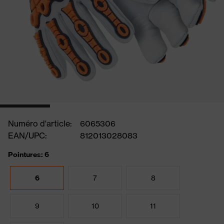
Numéro d'article:
6065306
EAN/UPC:
812013028083
Pointures: 6
6
7
8
9
10
11