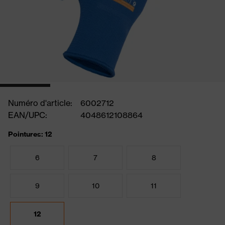
Numéro d'article:
6002712
EAN/UPC:
4048612108864
Pointures: 12
6
7
8
9
10
11
12