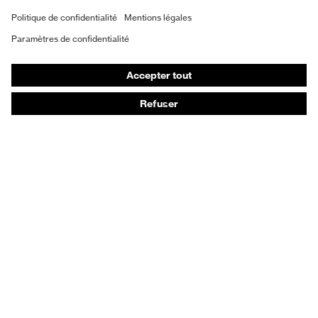
Masques de protection respiratoire
Vêtements de protection et de travail
Gants de protection
Chaussures de sécurité
EPI sur mesure
Conseils produit
Protection des mains : uvex Chemical Expert System
Protection oculaire : configurateur de lunettes de
protection
Technologies
Récompenses
Conseils d'achat