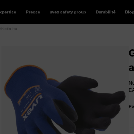
xpertise
Presse
uvex safety group
Durabilité
Blo
letic lite
G
a
Nu
E
Po