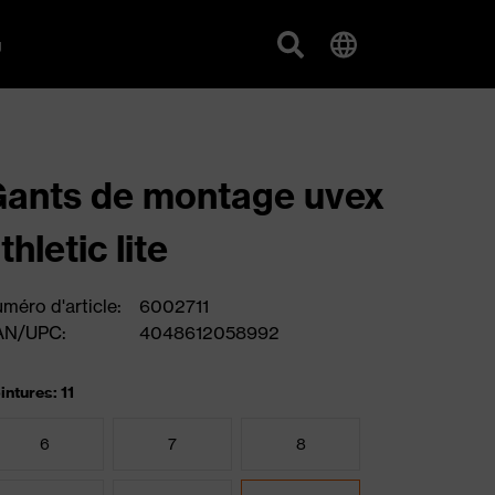
g
ants de montage uvex
thletic lite
méro d'article:
6002711
AN/UPC:
4048612058992
intures: 11
6
7
8