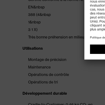
EN&nbsp
388 (4&nbsp
1&nbsp
3 1 X)
Très bonne préhension en milieux secs et h
Utilisations
Montage de précision
Maintenance
Opérations de contrôle
Opérations de tri
Développement durable
Cradle-to-Customer: 0.46 kg CO₂ eq