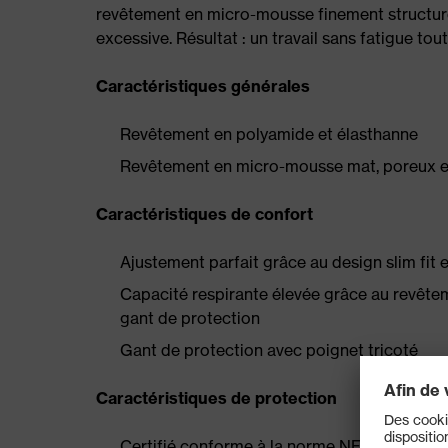
revêtement en micro-mousse finement structuré 
excessive. Résultat : un travail sans fatigue tou
Caractéristiques générales
Revêtement en polyamide et élasthanne
Revêtement en micro-mousse mat, poreux et 
Caractéristiques de confort
Ajustement parfait grâce au design slim fit 
Capacité respirante élevée grâce au revêteme
gant de protection
Gant de protection avec poignet tricoté
Caractéristiques de protection
Certifié conforme à la norme NF&nbsp