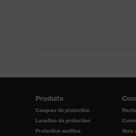
Gants de p
Protection du produit
produits a
Type de produit
Gants de 
Protection contre les risques
Protection
mécaniques
Réutilisation
Réutilisabl
Certificats
STANDARD 
Norme
EN 388:20
Produits
Cons
Casques de protection
Reche
Lunettes de protection
Comm
Protection auditive
Vous 