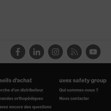
rotection pour la manipulation et la transformation de
limentaires
montage
 contre les écorchures, Protection contre les lacérations
e (R)
100 by OEKO-TEX®, Convient pour le contact alimentaire
16 + A1:2018, EN ISO 21420:2020
eils d'achat
uvex safety group
rche d'un distributeur
Qui sommes-nous ?
andes orthopédiques
Nous contacter
avez encore des questions