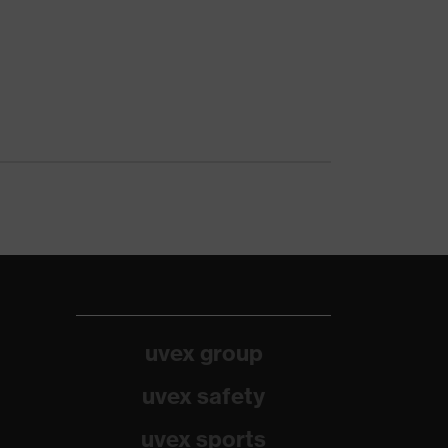
uvex group
uvex safety
uvex sports