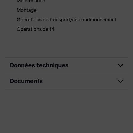
Maintenance
Montage
Opérations de transport/de conditionnement
Opérations de tri
Données techniques
Documents
Couleur
anthracite
marketing
Fiche technique
couleur de
gris, noir
recherche (filtre)
Déclaration de conformité CE
Modèle
avec poignets tricot
Portail de téléchargement des déclarations de