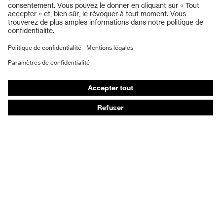
Lunettes de protection
Protection auditive
Masques de protection respiratoire
Vêtements de protection et de travail
Gants de protection
Chaussures de sécurité
EPI sur mesure
Conseils produit
Protection des mains : uvex Chemical Expert System
Protection oculaire : configurateur de lunettes de
protection
Technologies
Récompenses