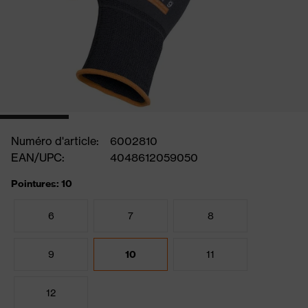
Numéro d'article:
6002810
EAN/UPC:
4048612059050
Pointures: 10
6
7
8
9
10
11
12