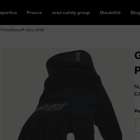
xpertise
Presse
uvex safety group
Durabilité
Blo
 PointGuard® Ultra 4045
G
P
Nu
E
Po