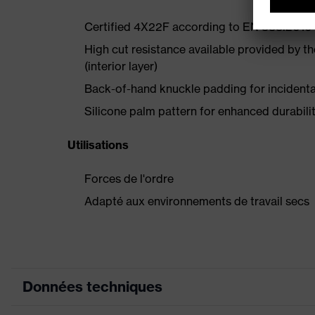
Certified 4X22F according to EN 388:2016
High cut resistance available provided by t
(interior layer)
Back-of-hand knuckle padding for incident
Silicone palm pattern for enhanced durabili
Utilisations
Forces de l'ordre
Adapté aux environnements de travail secs
Données techniques