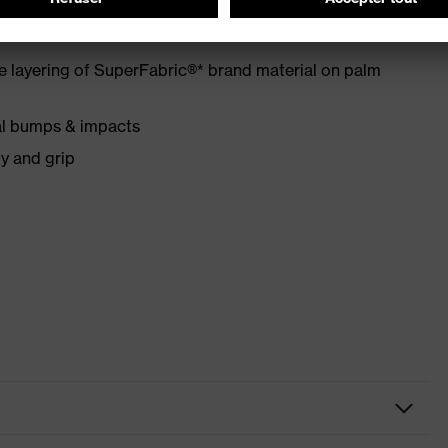
he layering of SuperFabric®* brand material on palm
al bumps & impacts
ty and grip