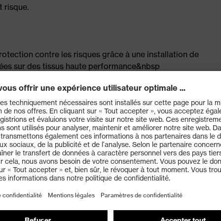
t risque.
otection contre les risques grâce à une installation de
ées sur des tissus haute performance&nbsp
mor®
timale
e durée
 pour un maintien sûr
our une dextérité et un confort accrus au travail