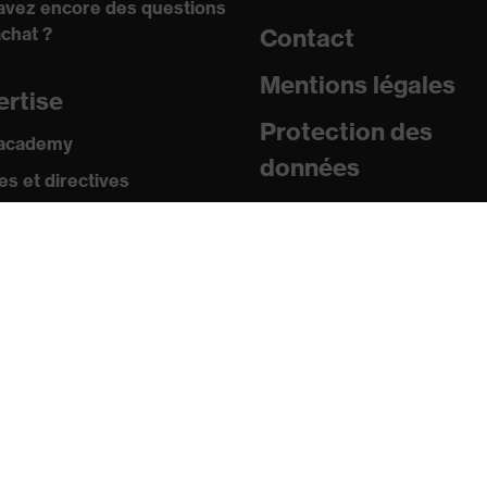
avez encore des questions
achat ?
Contact
Mentions légales
ertise
Protection des
 academy
données
s et directives
icats
sse
uniqués de presse
ogues et brochures
s
s mobiles uvex