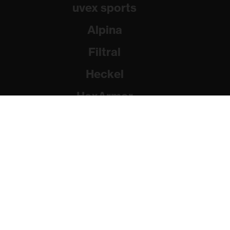
uvex sports
Alpina
Filtral
Heckel
HexArmor
Rainer Winter Stiftung