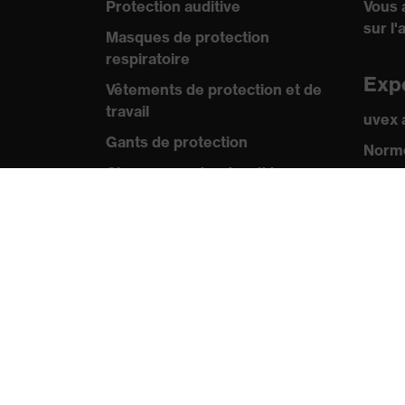
Protection auditive
Vous 
sur l'
Masques de protection
respiratoire
Exp
Vêtements de protection et de
travail
uvex
Gants de protection
Norme
Chaussures de sécurité
Certif
EPI sur mesure
Pre
Conseils produit
Comm
Protection des mains : uvex
Catal
Chemical Expert System
Vidéo
Protection oculaire :
Appli
configurateur de lunettes de
protection