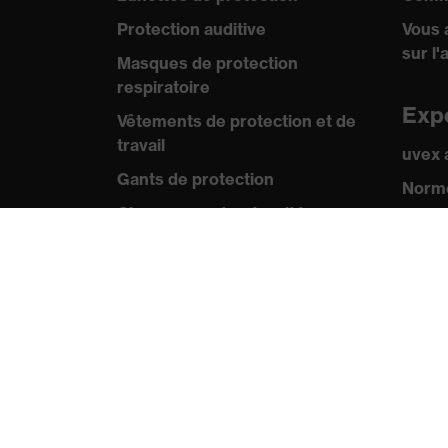
Protection auditive
Vous 
sur l'
Masques de protection
respiratoire
Exp
Vêtements de protection et de
travail
uvex
Gants de protection
Norme
Chaussures de sécurité
Certif
EPI sur mesure
Pre
Conseils produit
Comm
Protection des mains : uvex
Catal
Chemical Expert System
Vidéo
Protection oculaire :
Appli
configurateur de lunettes de