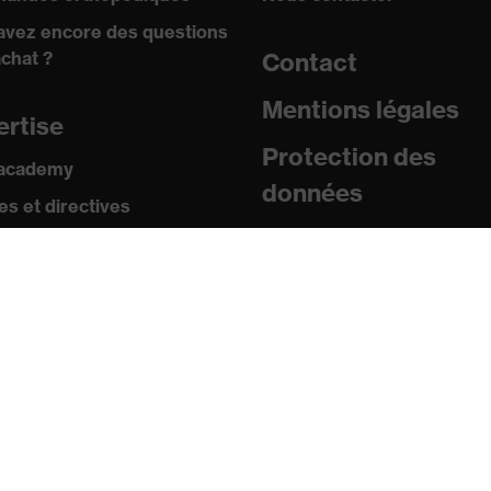
avez encore des questions
achat ?
Contact
Mentions légales
ertise
Protection des
 academy
données
s et directives
icats
sse
uniqués de presse
ogues et brochures
s
s mobiles uvex