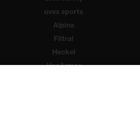
uvex sports
Alpina
Filtral
Heckel
HexArmor
Rainer Winter Stiftung