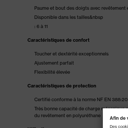
Paume et bout des doigts avec revêtement 
Disponible dans les tailles&nbsp
: 6 à 11
Caractéristiques de confort
Toucher et dextérité exceptionnels
Ajustement parfait
Flexibilité élevée
Caractéristiques de protection
Certifié conforme à la norme NF EN 388:2016
Très bonne capacité de charge mécanique et 
du revêtement en polyuréthane