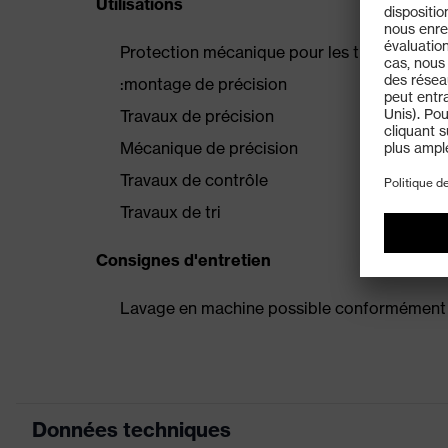
Utilisations
Protection mécanique pour les travaux de p
:montage de précision
Travaux de précision
Mécanique de précision
Travaux de contrôle
Travaux de tri
Consignes d'entretien
Lavage en machine possible conformément 
Données techniques