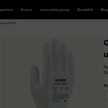
xpertise
Presse
uvex safety group
Durabilité
Blo
 unipur 6630
G
u
Nu
E
Po