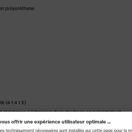
en polyuréthane
 (4 1 4 1 X)
résistance à l'abrasion de la doublure en polyamide et