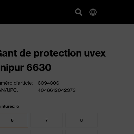
g
ant de protection uvex
nipur 6630
méro d'article:
6094306
AN/UPC:
4048612042373
intures: 6
6
7
8