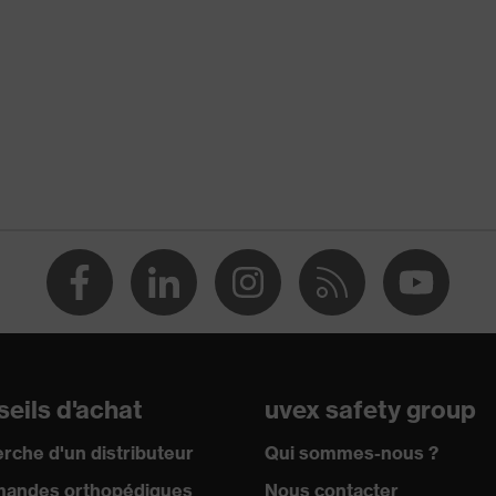
rations
ilisable (R)
nc
388:2016 + A1:2018, EN ISO 21420:2020
eils d'achat
uvex safety group
rche d'un distributeur
Qui sommes-nous ?
andes orthopédiques
Nous contacter