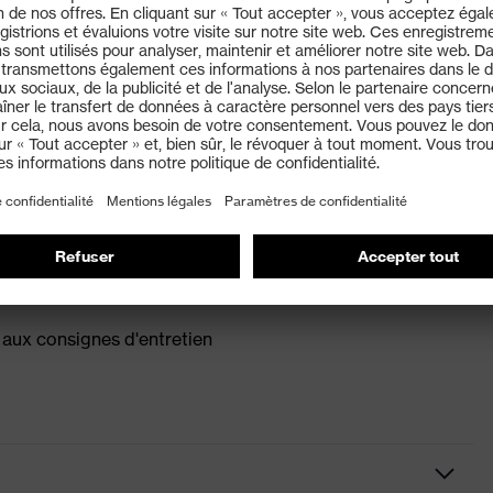
récision dans les secteurs suivants&nbsp
aux consignes d'entretien