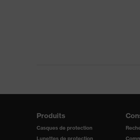
mécaniques
lacé
Réutilisation
Réut
couleur de recherche (filtre)
bla
Norme
EN 
Produits
Cons
Casques de protection
Reche
Lunettes de protection
Comm