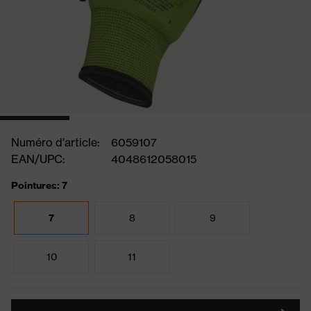
Numéro d'article:
6059107
EAN/UPC:
4048612058015
Pointures: 7
7
8
9
10
11