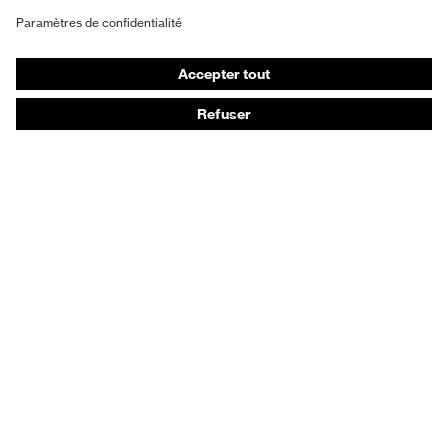
Vêtements de protection et de travail
Gants de protection
Chaussures de sécurité
EPI sur mesure
Conseils produit
Protection des mains : uvex Chemical Expert System
Protection oculaire : configurateur de lunettes de
protection
Technologies
Récompenses
Conseils d'achat
Recherche d'un distributeur