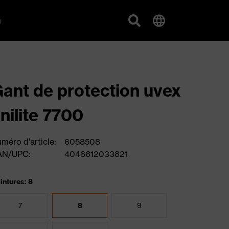
g
ant de protection uvex
nilite 7700
méro d'article:
6058508
AN/UPC:
4048612033821
intures: 8
7
8
9