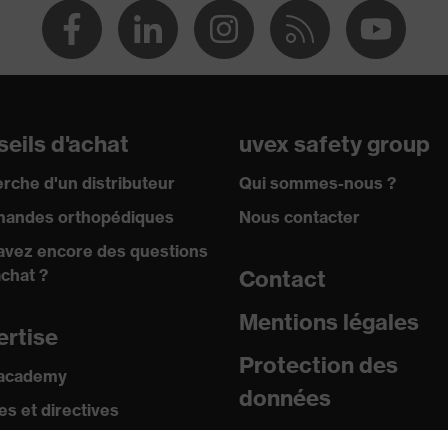
eils d'achat
uvex safety group
rche d'un distributeur
Qui sommes-nous ?
andes orthopédiques
Nous contacter
avez encore des questions
achat ?
Contact
Mentions légales
ertise
Protection des
 academy
données
s et directives
icats