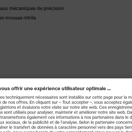
ravaux mécaniques de précision
n mousse nitrile
 (4 1 2 1 X)