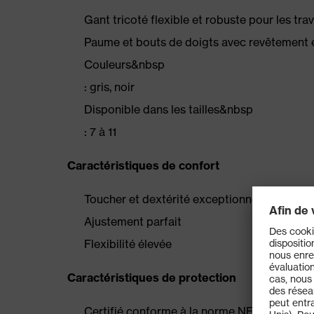
Gant tricoté flexible et robuste pour les t
Paume et bouts de doigts avec revêtement e
Couleurs&nbsp
: gris, noir
Disponible dans les tailles&nbsp
: 7 à 11
Caractéristiques de confort
Toucher et dextérité exceptionnels
Ajustement parfait
Flexibilité élevée
Caractéristiques de protection
Certifié conforme à la norme NF EN 388:2016