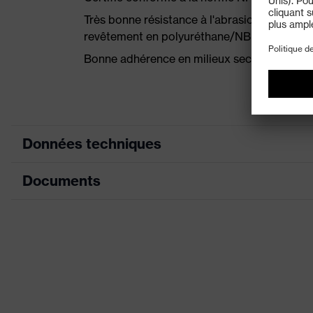
Très bonne résistance à l'abrasion mécaniq
revêtement en polyuréthane/NBR
Bonne adhérence en milieux secs, légèreme
Données techniques
Documents
couleur de recherche (filtre)
gris,
Modèle
avec
Fiche technique
Enduction
NB
Déclaration de conformité CE
Couche de revêtement
Bou
Portail de téléchargement des déclaratio
Désignation Famille de produits
uvex