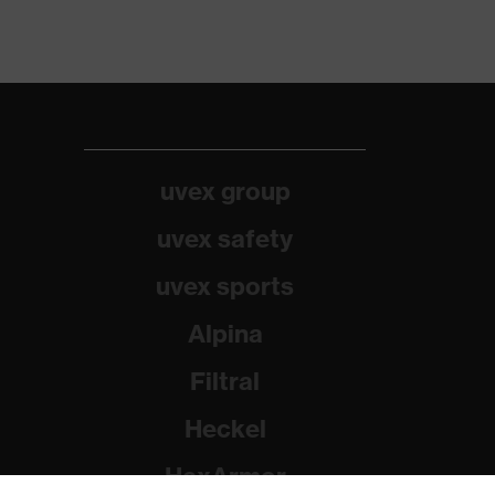
uvex group
uvex safety
uvex sports
Alpina
Filtral
Heckel
HexArmor