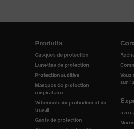
Produits
Cons
Casques de protection
Reche
Lunettes de protection
Comm
Protection auditive
Vous 
sur l'
Masques de protection
respiratoire
Exp
Vêtements de protection et de
travail
uvex
Gants de protection
Norme
Chaussures de sécurité
Certif