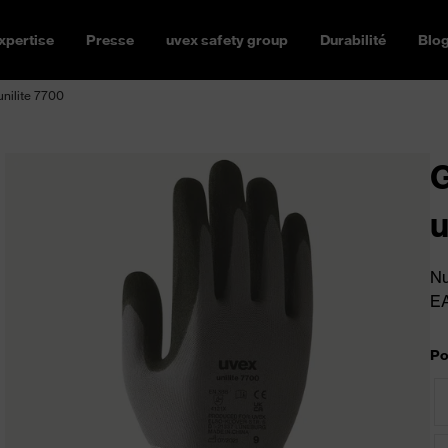
xpertise
Presse
uvex safety group
Durabilité
Blo
unilite 7700
G
u
Nu
E
Po