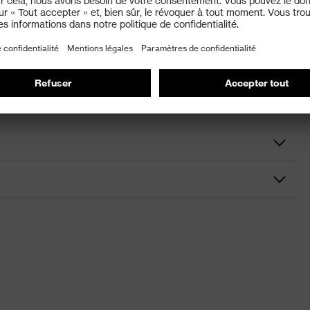
ue de la doublure en polyamide/élasthane et du
nt humides/huileux
 noir
 poignets tricot
R
t des doigts, Paume
ns de conformité CE
 unilite / unipur