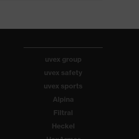
uvex group
uvex safety
uvex sports
Alpina
Filtral
Heckel