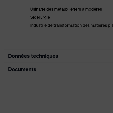
Usinage des métaux légers à modérés
Sidérurgie
Industrie de transformation des matières pl
Données techniques
Documents
Modèle
ave
Enduction
sans
Fiche technique
Désignation Famille de produits
uve
Déclaration de conformité CE
Convient pour l'environnement de travail
Pour
Portail de téléchargement des déclaratio