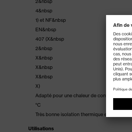
2&nbsp
4&nbsp
1) et NF&nbsp
EN&nbsp
407 (X&nbsp
2&nbsp
X&nbsp
X&nbsp
X&nbsp
X)
Adapté pour une chaleur de contact jusqu
°C
Très bonne isolation thermique en contact d
Utilisations