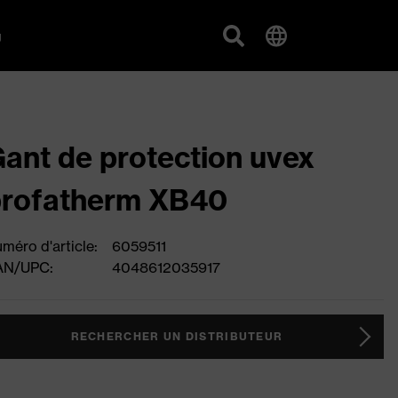
g
ant de protection uvex
profatherm XB40
méro d'article:
6059511
AN/UPC:
4048612035917
RECHERCHER UN DISTRIBUTEUR