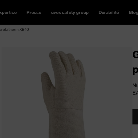
xpertise
Presse
uvex safety group
Durabilité
Blo
 profatherm XB40
G
Nu
E