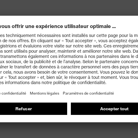
'à +250&nbsp
irect avec des objets chauds ou brûlants