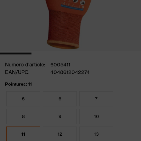
Numéro d'article:
6005411
EAN/UPC:
4048612042274
Pointures: 11
5
6
7
8
9
10
11
12
13