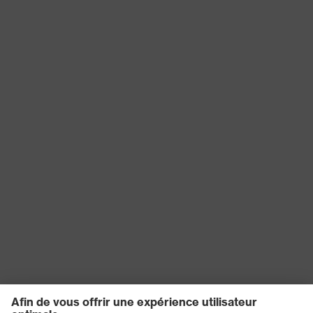
Sceau de qualité
Made in Germany
uvex
Technologie uvex
Technologie 3D ErgoFlex
Réutilisation
Réutilisable (R)
proDerm, STANDARD 100 by
Certificats
OEKO-TEX®
EN 407:2020, EN 388:2016 +
Norme
A1:2018, EN ISO 21420:2020