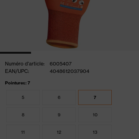
Numéro d'article:
6005407
EAN/UPC:
4048612037904
Pointures: 7
5
6
7
8
9
10
11
12
13