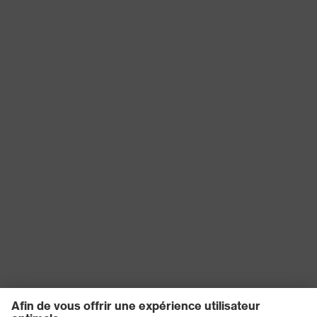
Sceau de qualité
Made in Germany
uvex
Technologie uvex
Technologie 3D ErgoFlex
Réutilisation
Réutilisable (R)
proDerm, STANDARD 100 by
Certificats
OEKO-TEX®
EN 407:2020, EN 388:2016 +
Norme
A1:2018, EN ISO 21420:2020