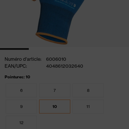
Numéro d'article:
6006010
EAN/UPC:
4048612032640
Pointures: 10
6
7
8
9
10
11
12