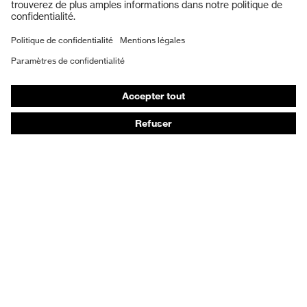
Protection auditive
Masques de protection respiratoire
Vêtements de protection et de travail
Gants de protection
Chaussures de sécurité
EPI sur mesure
Conseils produit
Protection des mains : uvex Chemical Expert System
Protection oculaire : configurateur de lunettes de
protection
Technologies
Récompenses