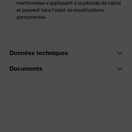
mentionnées s'appliquent à la période de calcul
et peuvent faire l'objet de modifications
permanentes.
Données techniques
Documents
Couleur marketing
anthracite, bleu foncé
couleur de
noir, bleu
Fiche technique
recherche (filtre)
Informations pour
Déclaration de conformité CE
les personnes
Sans activateurs allergènes
allergiques
Portail de téléchargement des déclarations de
conformité CE
Modèle
avec poignets tricot