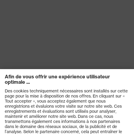
Sceau de
Made in Germany
qualité uvex
Technologie
Technologie 3D ErgoFlex
uvex
Réutilisation
Réutilisable (R)
proDerm, STANDARD 100 by
Certificats
OEKO-TEX®, Convient pour le
contact alimentaire
couleur de
recherche
blanc
(filtre)
EN 388:2016 + A1:2018, EN ISO
Norme
21420:2020
Produits