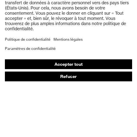
Casques de protection
Lunettes de protection
Protection auditive
Masques de protection respiratoire
Vêtements de protection et de travail
Gants de protection
Chaussures de sécurité
EPI sur mesure
Conseils produit
Protection des mains : uvex Chemical Expert System
Protection oculaire : configurateur de lunettes de
protection
Technologies