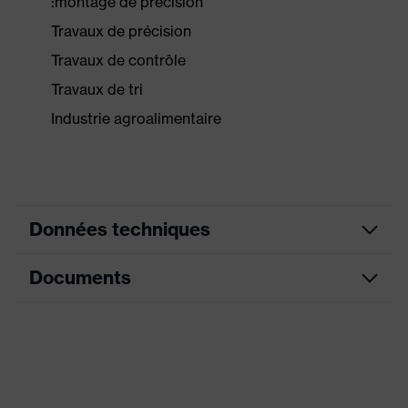
:montage de précision
Travaux de précision
Travaux de contrôle
Travaux de tri
Industrie agroalimentaire
Données techniques
Documents
Informations
pour les
Sans activateurs allergènes
personnes
allergiques
Fiche technique
Modèle
avec poignets tricot
Déclaration de conformité CE