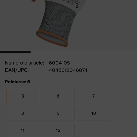
Numéro d'article:
6004105
EAN/UPC:
4048612046074
Pointures: 5
5
6
7
8
9
10
11
12