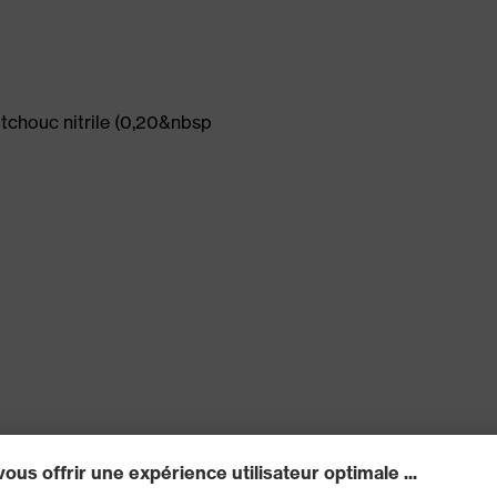
utchouc nitrile (0,20&nbsp