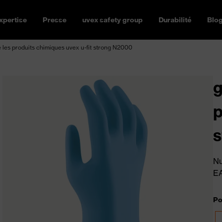
xpertise
Presse
uvex safety group
Durabilité
Blo
e les produits chimiques uvex u-fit strong N2000
g
p
Nu
E
Po