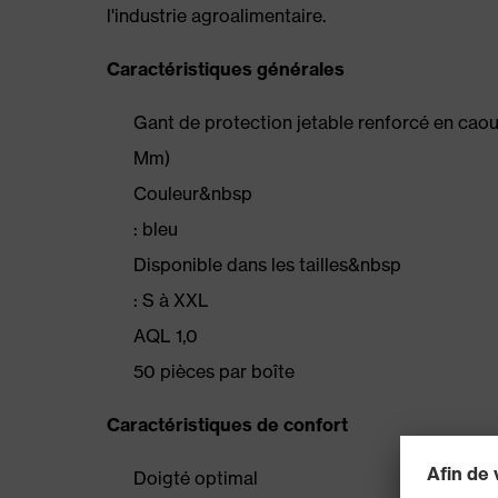
l'industrie agroalimentaire.
Caractéristiques générales
Gant de protection jetable renforcé en cao
Mm)
Couleur&nbsp
: bleu
Disponible dans les tailles&nbsp
: S à XXL
AQL 1,0
50 pièces par boîte
Caractéristiques de confort
Doigté optimal