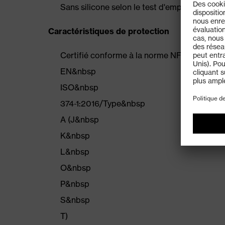
Sans silicone selon le test d'empreinte
Caractéristiques de protection
Certifié conforme à la norme NF&nbsp
EN&nbsp
ISO&nbsp
374-1:2016/Type&nbsp
A (J&nbsp
K&nbsp
L&nbsp
O&nbsp
P&nbsp
S&nbsp
T)