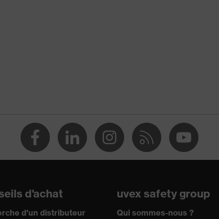
manipulation et la transformation de produits alimentaires
es produits chimiques
ide sulfurique 96% (L), Acide fluorhydrique 40% (S),
xyde d'hydrogène 30% (P), Hydroxyde de sodium 40% (K), n-
eils d'achat
uvex safety group
rche d'un distributeur
Qui sommes-nous ?
rbures aliphatiques, Protection contre les solutions alcalines,