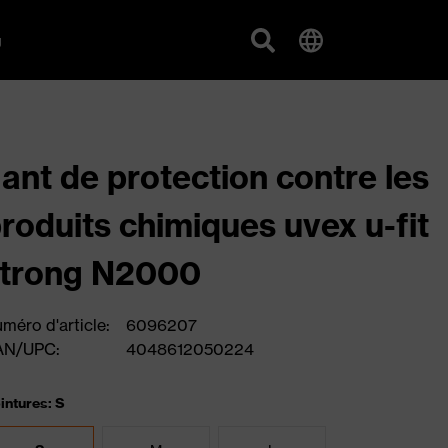
g
ant de protection contre les
roduits chimiques uvex u-fit
strong N2000
méro d'article:
6096207
AN/UPC:
4048612050224
intures: S