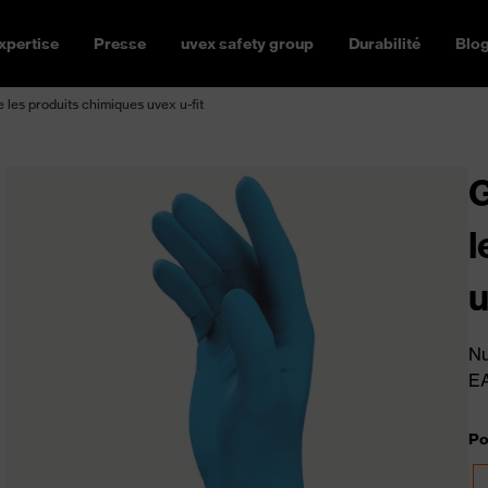
xpertise
Presse
uvex safety group
Durabilité
Blo
 les produits chimiques uvex u-fit
G
l
u
Nu
E
Po