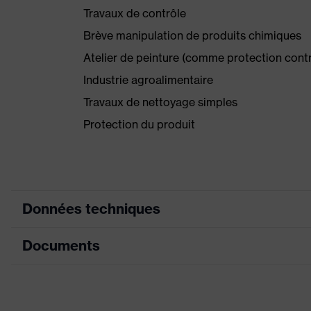
Travaux de contrôle
Brève manipulation de produits chimiques
Atelier de peinture (comme protection cont
Industrie agroalimentaire
Travaux de nettoyage simples
Protection du produit
Données techniques
Documents
couleur de recherche (filtre)
bleu
Modèle
avec bord r
Fiche technique
Enduction
NBR