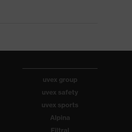
uvex group
uvex safety
uvex sports
Alpina
Filtral