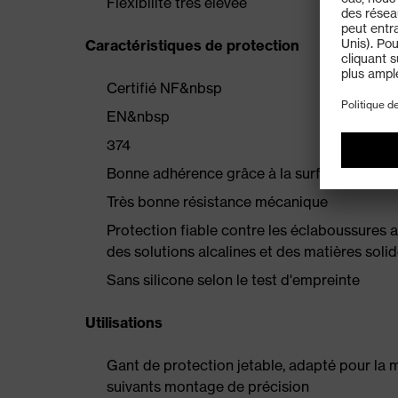
Flexibilité très élevée
Caractéristiques de protection
Certifié NF&nbsp
EN&nbsp
374
Bonne adhérence grâce à la surface rugueu
Très bonne résistance mécanique
Protection fiable contre les éclaboussures
des solutions alcalines et des matières soli
Sans silicone selon le test d'empreinte
Utilisations
Gant de protection jetable, adapté pour la 
suivants montage de précision