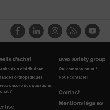
e 37% (T), Peroxyde d'hydrogène 30% (P), Hydroxyde de
 (K)
ontre les solutions alcalines, Protection contre les aldéhydes
able (NR)
r le contact alimentaire
eils d'achat
uvex safety group
rche d'un distributeur
Qui sommes-nous ?
1:2016 + A1:2018, EN ISO 374-5:2016, EN ISO 21420:2020
andes orthopédiques
Nous contacter
avez encore des questions
achat ?
Contact
Mentions légales
ertise