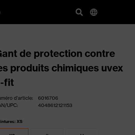
g
ant de protection contre
es produits chimiques uvex
-fit
méro d'article:
6016706
AN/UPC:
4048612121153
intures: XS