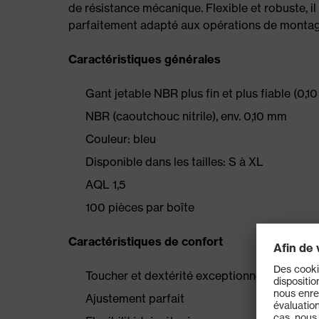
de résistance mécanique. Flexible et robuste, il 
parfaitement adapté aux opérations de montage
Caractéristiques générales
Gant jetable NBR plus fin et plus fiable (0,1
NBR (caoutchouc nitrile), env. 0,10 mm
Couleur: bleu
Disponible dans les tailles: S à XL
AQL 1,5
100 pièces par boîte
Caractéristiques de confort
Toucher et dextérité exceptionnels
Ajustement parfait