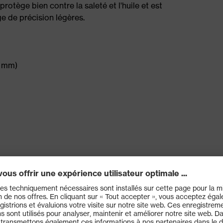
protège bien contre la saleté et l'huile et est
 de précision légères.
0 mm)