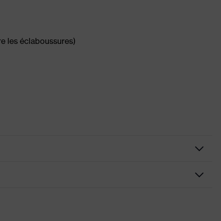
re les éclaboussures)
oulé