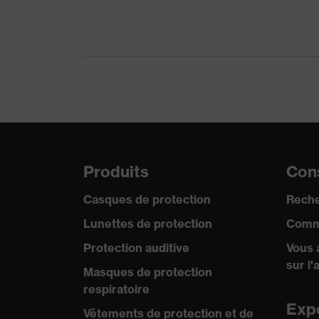
Formaldéhyd
Produits chimiques testés
sodium 40%
Protection contre les risques
Protection c
chimiques
Réutilisation
Non réutilis
Certificats
Convient pou
Produits
Cons
Solidité du revêtement
0.10
Casques de protection
Reche
Norme
EN ISO 374-
Lunettes de protection
Comm
Protection auditive
Vous 
sur l'
Masques de protection
respiratoire
Exp
Vêtements de protection et de