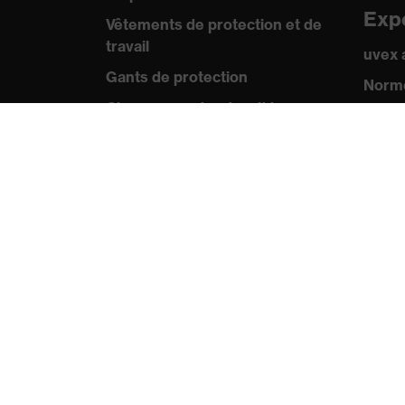
Exp
Vêtements de protection et de
travail
uvex
Gants de protection
Norme
Chaussures de sécurité
Certif
EPI sur mesure
Pre
Conseils produit
Comm
Protection des mains : uvex
Catal
Chemical Expert System
Vidéo
Protection oculaire :
Appli
configurateur de lunettes de
protection
Technologies
Récompenses