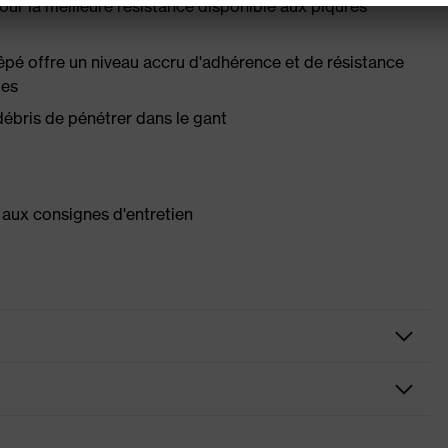
ur la meilleure résistance disponible aux piqûres
rêpé offre un niveau accru d'adhérence et de résistance
des
débris de pénétrer dans le gant
aux consignes d'entretien