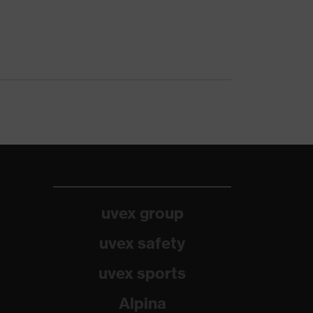
uvex group
uvex safety
uvex sports
Alpina