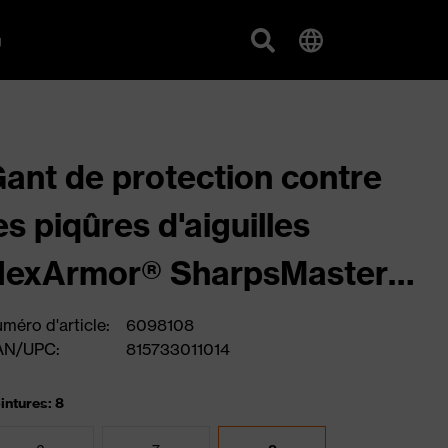
g
ant de protection contre
es piqûres d'aiguilles
HexArmor® SharpsMaster
I® 9014
méro d'article:
6098108
AN/UPC:
815733011014
intures: 8