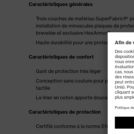
Caractéristiques générales
Trois couches de matériau SuperFabric®* po
installation de minuscules plaques de prot
brevetée et exclusive HexArmor®
Haute durabilité pour une protection longu
Caractéristiques de confort
Gant de protection très léger
Conception sans couture pour plus de confort
tactile
Le liner en coton apporte douceur et dextér
Caractéristiques de protection
Certifié conforme à la norme EN 388:2016 