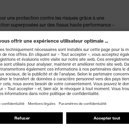
ur une protection contre les risques grâce à une
ection superposées sur des tissus haute performance –
e durée
 tout en conservant la flexibilité et la compatibilité
ité
(4X44F)