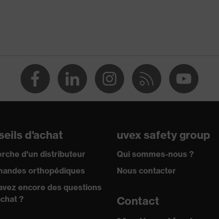
écorchures, Protection contre les coupures, Protection contre
 Protection contre les piqûres d'aiguille
8, EN 420:2003 + A1:2009
eils d'achat
uvex safety group
rche d'un distributeur
Qui sommes-nous ?
andes orthopédiques
Nous contacter
avez encore des questions
achat ?
Contact