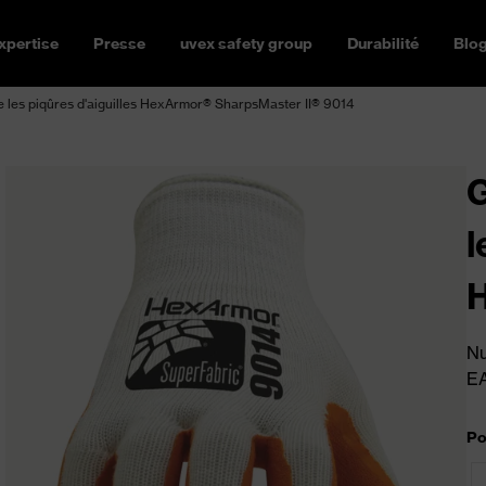
xpertise
Presse
uvex safety group
Durabilité
Blo
e les piqûres d'aiguilles HexArmor® SharpsMaster II® 9014
G
l
I
Nu
E
Po