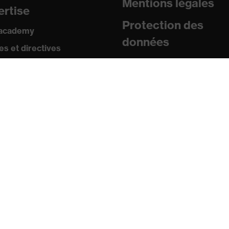
Mentions légales
ertise
Protection des
 academy
données
s et directives
icats
sse
uniqués de presse
ogues et brochures
s
s mobiles uvex