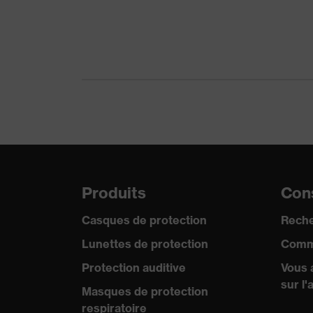
Protection contre les
Protection contre les 
risques mécaniques
les piqûres d'aiguilles,
Réutilisation
Réutilisable (R)
Norme
EN 388:2016 + A1:201
Produits
Cons
Casques de protection
Reche
Lunettes de protection
Comm
Protection auditive
Vous 
sur l'
Masques de protection
respiratoire