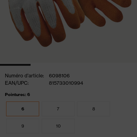
Numéro d'article:
6098106
EAN/UPC:
815733010994
Pointures: 6
6
7
8
9
10