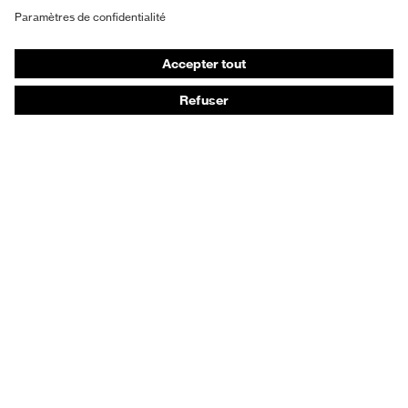
Gants de protection
Chaussures de sécurité
EPI sur mesure
Conseils produit
Protection des mains : uvex Chemical Expert System
Protection oculaire : configurateur de lunettes de
protection
Technologies
Récompenses
Conseils d'achat
Recherche d'un distributeur