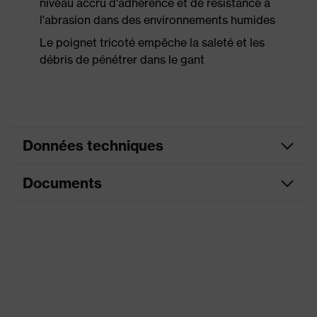
niveau accru d'adhérence et de résistance à
l'abrasion dans des environnements humides
Le poignet tricoté empêche la saleté et les
débris de pénétrer dans le gant
Données techniques
Documents
couleur de
recherche
jaune, bleu
(filtre)
Fiche technique
Modèle
avec poignets tricot
Désignation
Famille de
HexArmor
produits