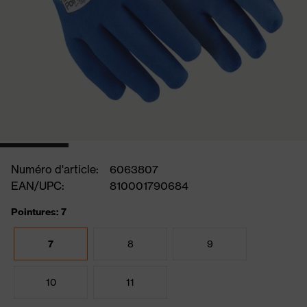
Numéro d'article:
6063807
EAN/UPC:
810001790684
Pointures: 7
7
8
9
10
11