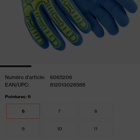
Numéro d'article:
6065206
EAN/UPC:
812013028588
Pointures: 6
6
7
8
9
10
11