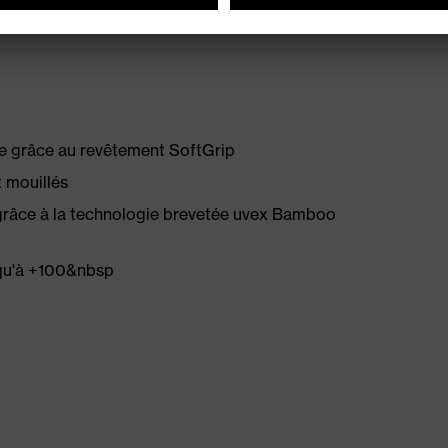
ue grâce au revêtement SoftGrip
 mouillés
 grâce à la technologie brevetée uvex Bamboo
squ'à +100&nbsp