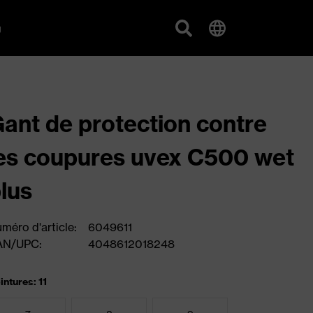
g
ant de protection contre
es coupures uvex C500 wet
lus
méro d'article:
6049611
AN/UPC:
4048612018248
intures: 11