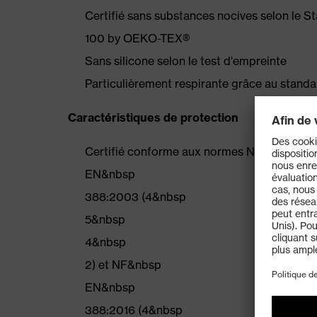
Certifié sans substances nocives selon le 
100 by OEKO-TEX®
Sans silicone selon le test d'empreinte
Particulièrement respirante grâce au stand
Caractéristiques de protection
Certifié conforme aux normes NF&nbsp
EN&nbsp
388:2003 (4&nbsp
5&nbsp
4&nbsp
2) et NF&nbsp
EN&nbsp
388:2016 (4&nbsp