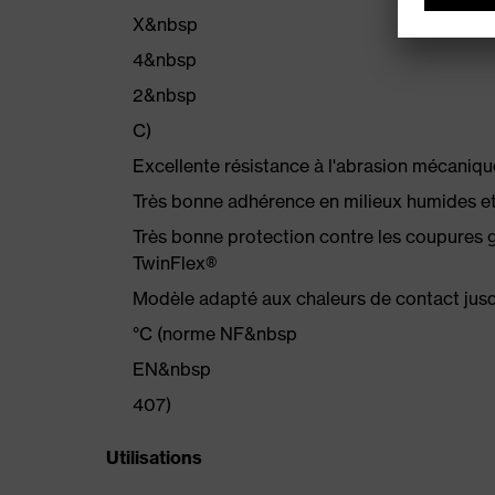
X&nbsp
4&nbsp
2&nbsp
C)
Excellente résistance à l'abrasion mécaniq
Très bonne adhérence en milieux humides et
Très bonne protection contre les coupures
TwinFlex®
Modèle adapté aux chaleurs de contact ju
°C (norme NF&nbsp
EN&nbsp
407)
Utilisations