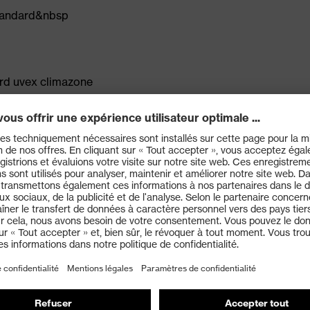
Standard&nbsp
ard uvex climazone