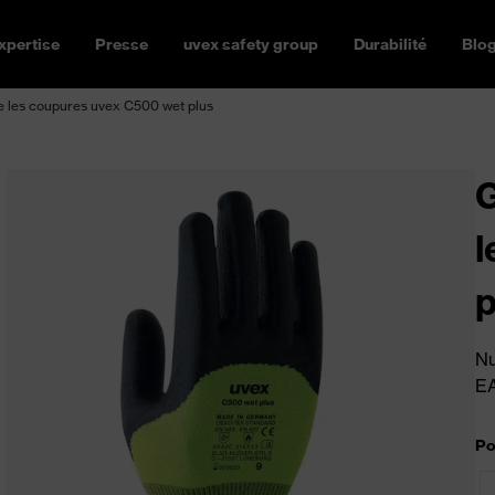
xpertise
Presse
uvex safety group
Durabilité
Blo
e les coupures uvex C500 wet plus
G
l
p
Nu
E
Po