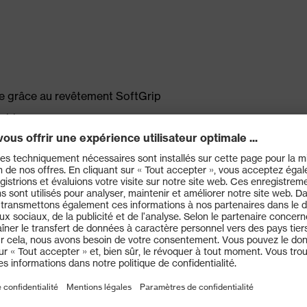
ue grâce au revêtement SoftGrip
umides
 grâce à la technologie brevetée uvex Bamboo
squ'à +100&nbsp