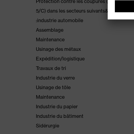
Protection contre les coupures (niveau&nb
5/C) dans les secteurs suivants&nbsp
:industrie automobile
Assemblage
Maintenance
Usinage des métaux
Expédition/logistique
Travaux de tri
Industrie du verre
Usinage de tôle
Maintenance
Industrie du papier
Industrie du bâtiment
Sidérurgie