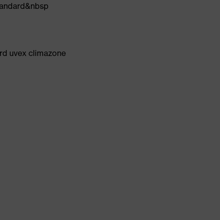
Standard&nbsp
ard uvex climazone