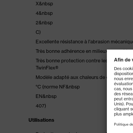
X&nbsp
4&nbsp
2&nbsp
C)
Excellente résistance à l'abrasion mécaniq
Très bonne adhérence en milieux secs et h
Très bonne protection contre les coupures
TwinFlex®
Modèle adapté aux chaleurs de contact ju
°C (norme NF&nbsp
EN&nbsp
407)
Utilisations