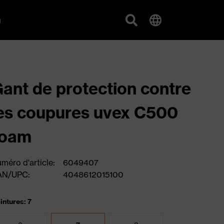
g
ant de protection contre
es coupures uvex C500
foam
méro d'article:
6049407
AN/UPC:
4048612015100
intures: 7