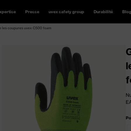
xpertise
Presse
uvex safety group
Durabilité
Blo
re les coupures uvex C500 foam
G
l
Nu
E
Po