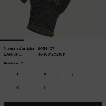
Numéro d'article:
6054407
EAN/UPC:
4048612021811
Pointures: 7
7
8
9
10
11