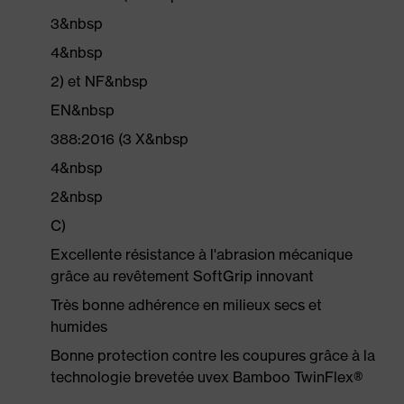
3&nbsp
4&nbsp
2) et NF&nbsp
EN&nbsp
388:2016 (3 X&nbsp
4&nbsp
2&nbsp
C)
Excellente résistance à l'abrasion mécanique
grâce au revêtement SoftGrip innovant
Très bonne adhérence en milieux secs et
humides
Bonne protection contre les coupures grâce à la
technologie brevetée uvex Bamboo TwinFlex®