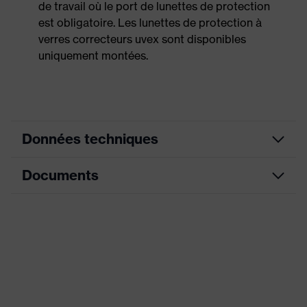
de travail où le port de lunettes de protection
est obligatoire. Les lunettes de protection à
verres correcteurs uvex sont disponibles
uniquement montées.
Données techniques
Documents
Couleur marketing
anthracite
couleur de recherche
gris, bleu
Fiche technique
(filtre)
Type de monture
panoramique
Sexe
Mixte