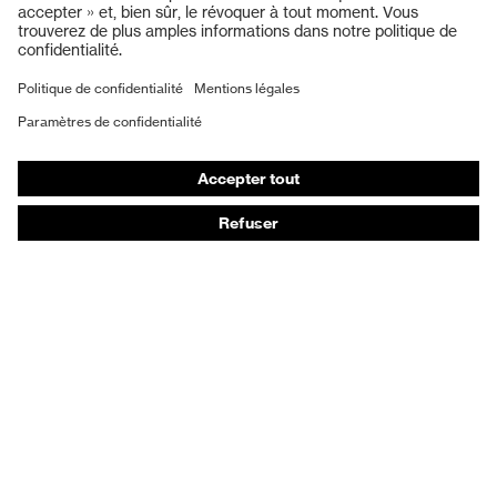
Protection auditive
Masques de protection respiratoire
Vêtements de protection et de travail
Gants de protection
Chaussures de sécurité
EPI sur mesure
Conseils produit
Protection des mains : uvex Chemical Expert System
Protection oculaire : configurateur de lunettes de
protection
Technologies
Récompenses