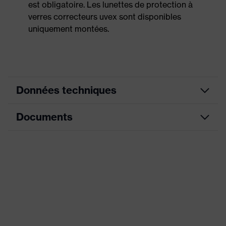
est obligatoire. Les lunettes de protection à
verres correcteurs uvex sont disponibles
uniquement montées.
Données techniques
Documents
couleur de
recherche
gris, bleu
(filtre)
Fiche technique
Pont de nez ajustable, Extrémités
des branches souples et
Équipement
antidérapantes, extrémités des
branches facilement ajustables
Sexe
Mixte