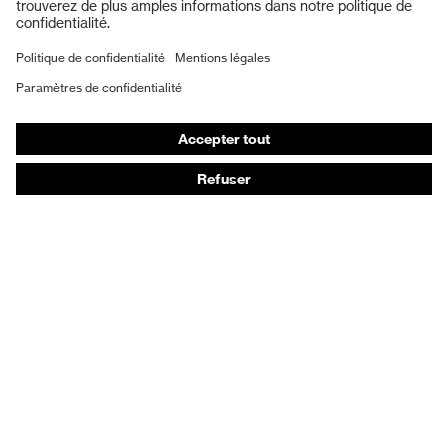
Protection auditive
Masques de protection respiratoire
Vêtements de protection et de travail
Gants de protection
Chaussures de sécurité
EPI sur mesure
Conseils produit
Protection des mains : uvex Chemical Expert System
Protection oculaire : configurateur de lunettes de
protection
Technologies
Récompenses