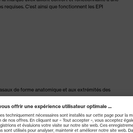
s requises. C'est ainsi que fonctionnent les EPI
nasaux de forme anatomique et aux extrémités des
 166 (remarque : lunettes de protection à verres