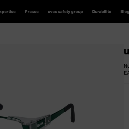
xpertise
Presse
uvex safety group
Durabilité
Blo
u
Nu
E