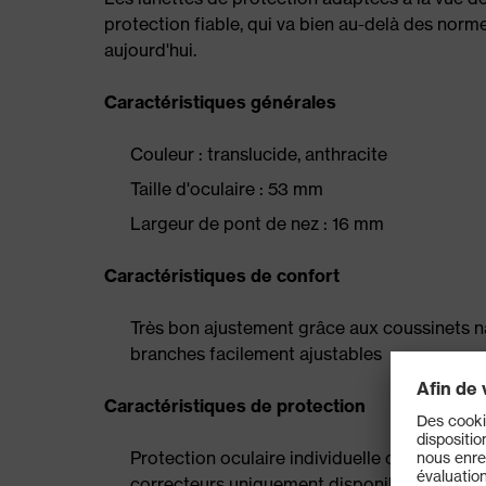
protection fiable, qui va bien au-delà des norme
aujourd'hui.
Caractéristiques générales
Couleur : translucide, anthracite
Taille d'oculaire : 53 mm
Largeur de pont de nez : 16 mm
Caractéristiques de confort
Très bon ajustement grâce aux coussinets 
branches facilement ajustables
Caractéristiques de protection
Protection oculaire individuelle certifiée EN
correcteurs uniquement disponibles vitrées)