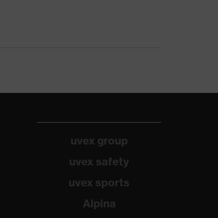
uvex group
uvex safety
uvex sports
Alpina