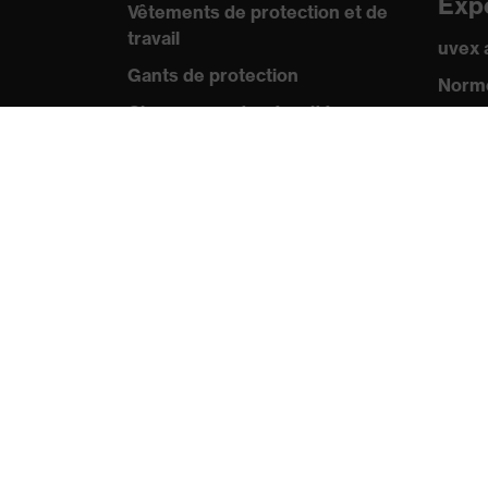
Exp
Vêtements de protection et de
travail
uvex
Gants de protection
Norme
Chaussures de sécurité
Certif
EPI sur mesure
Pre
Conseils produit
Comm
Protection des mains : uvex
Catal
Chemical Expert System
Vidéo
Protection oculaire :
Appli
configurateur de lunettes de
protection
Technologies
Récompenses