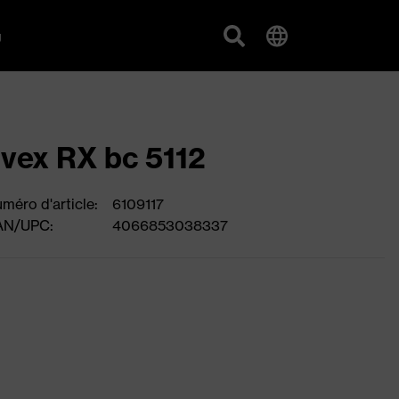
g
vex RX bc 5112
méro d'article:
6109117
AN/UPC:
4066853038337