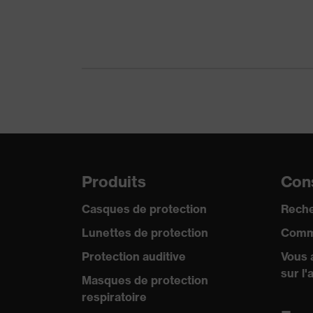
Taille d'oculaire
53 mm
Largeur de pont de nez
17 mm
Teinte recherchée (filtre)
-
de l'oculaire
Protection UV
-
Désignation Famille de
uvex KSB
produits
Produits
Cons
Taille de la monture
53 mm/17 mm
Casques de protection
Reche
Lunettes de protection
Comm
Protection auditive
Vous 
sur l'
Masques de protection
respiratoire