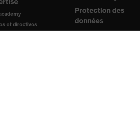
ertise
Protection des
 academy
données
s et directives
icats
sse
uniqués de presse
ogues et brochures
s
s mobiles uvex