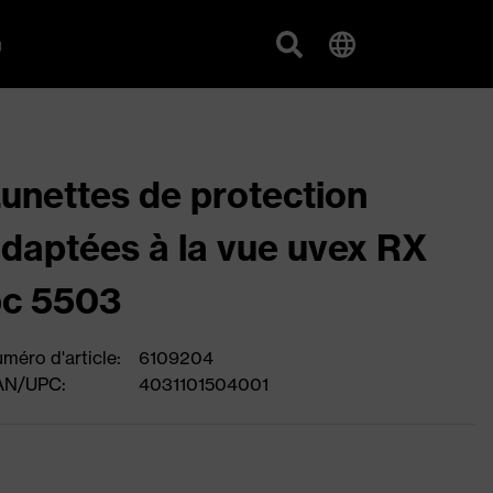
g
unettes de protection
daptées à la vue uvex RX
bc 5503
méro d'article:
6109204
AN/UPC:
4031101504001