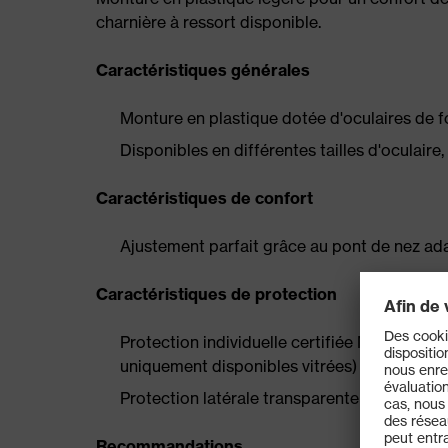
charnière à ressort disponible.
Caractéristiques générales
Monture en plastique dotée d'oculaires de 
Disponibles en différentes tailles d'oculaire
Caractéristiques de confort
Ajustement parfait grâce au pont de nez ad
Caractéristiques de protection
Protection individuelle certifiée NF EN 166 
uniquement disponibles vitrées)
Protection latérale transparente avec prote
Recommandations