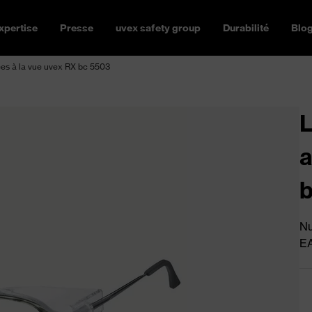
xpertise
Presse
uvex safety group
Durabilité
Blo
ées à la vue uvex RX bc 5503
L
a
Nu
E