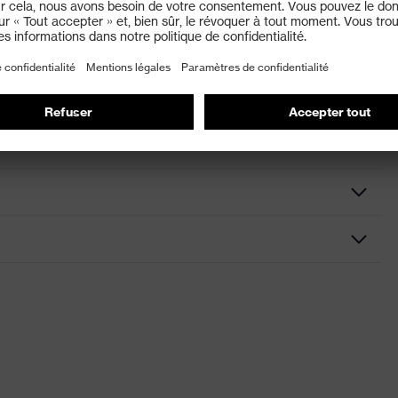
urs sont certifiées selon la norme EN 166 et protègent
ail où le port de lunettes de protection est obligatoire.
teurs uvex sont disponibles uniquement montées.
le transparente, charnière à ressort, extrémités des branches
bles
ns de conformité CE