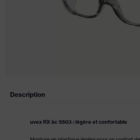
Description
uvex RX bc 5503 : légère et confortable
Monture en plastique légère pour un confort de