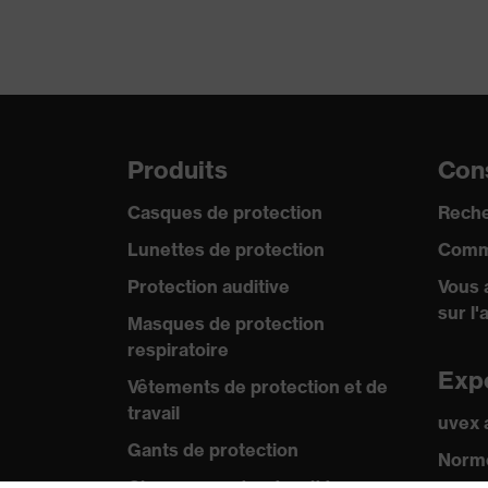
Désignation Famille de
uvex KSB
produits
Taille de la monture
54 mm/17 mm
Matériau de la monture
Métal, Plastique
Produits
Cons
Casques de protection
Reche
Lunettes de protection
Comm
Protection auditive
Vous 
sur l'
Masques de protection
respiratoire
Exp
Vêtements de protection et de
travail
uvex
Gants de protection
Norme
Chaussures de sécurité