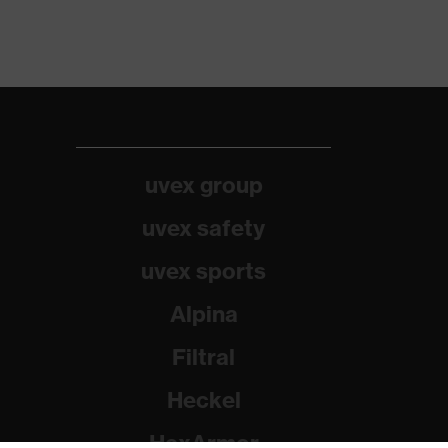
uvex group
uvex safety
uvex sports
Alpina
Filtral
Heckel
HexArmor