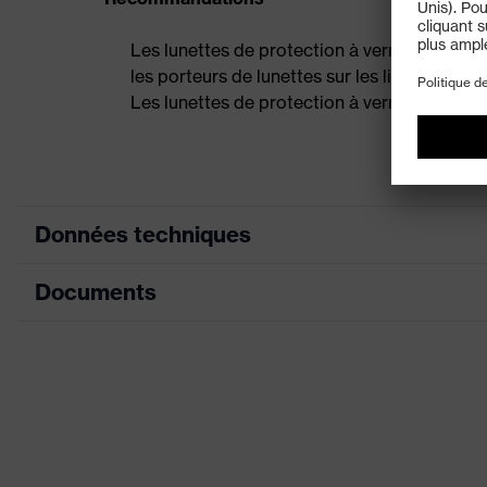
Les lunettes de protection à verres correcte
les porteurs de lunettes sur les lieux de trav
Les lunettes de protection à verres correc
Données techniques
Documents
couleur de recherche (filtre)
gris, vert
protection latéra
Équipement
Fiche technique
facilement ajusta
Sexe
Mixte
Déclaration de conformité CE
Matériau de l'arceau
Métal
Portail de téléchargement des déclaratio