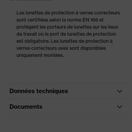
Les lunettes de protection à verres correcteurs
sont certifiées selon la norme EN 166 et
protègent les porteurs de lunettes sur les lieux
de travail où le port de lunettes de protection
est obligatoire. Les lunettes de protection à
verres correcteurs uvex sont disponibles
uniquement montées.
Données techniques
Documents
couleur de
gris
recherche (filtre)
Fiche technique
Branches réglables en
Équipement
longueur, protection latérale