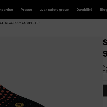
xpertise
Presse
uvex safety group
Durabilité
Blo
t HIGH SECOSOL® COMPLETE+
S
Nu
E