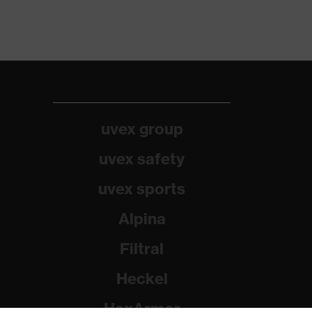
uvex group
uvex safety
uvex sports
Alpina
Filtral
Heckel
HexArmor