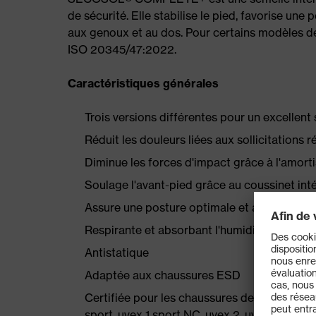
de sécurité. Elle stabilise le pied, favorise une 
aux genoux et au dos. Pour certains modèles de
ISO 20345/47:2022.
Caractéristiques générales
Trois versions différentes pour un excellen
Réduit les douleurs liées aux sollicitations 
Diminue les forces d'impact grâce à l'amorti
Soulage l'avant-pied grâce au coussinet int
Assure une posture optimale et améliore la 
Respirante et absorbant l'humidité
Antistatique
Adaptée aux chaussures ESD
Certifiée pour les chaussures de sécurité uvex
sport, uvex 1 sport NC, uvex 2, uvex 2 MA