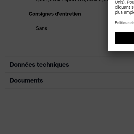
Consignes d'entretien
Sans
Données techniques
Documents
couleur de recherche (filtre)
Équipement
Fiche technique
Désignation Famille de produits
Résistance à la perforation