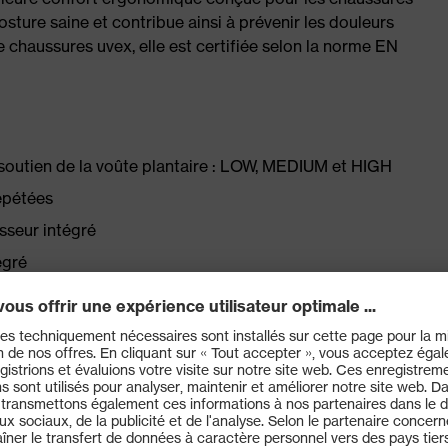
posture saine et contribue ainsi à prévenir les douleurs
 chaussures uvex, elle est certifiée selon la norme EN
t soutien de la voûte plantaire : LOW, MEDIUM et HIGH
répétées
sseur intégré
égré
statique corporelle
 suivantes : uvex 1, uvex 1 G2, uvex 1 x-craft, uvex 1
CSOLE®