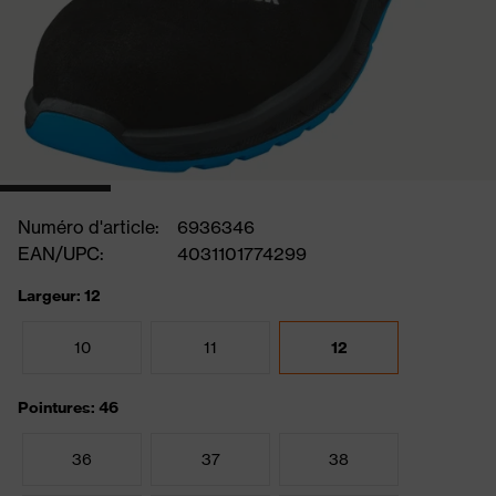
Numéro d'article:
6936346
EAN/UPC:
4031101774299
Largeur: 12
10
11
12
Pointures: 46
36
37
38