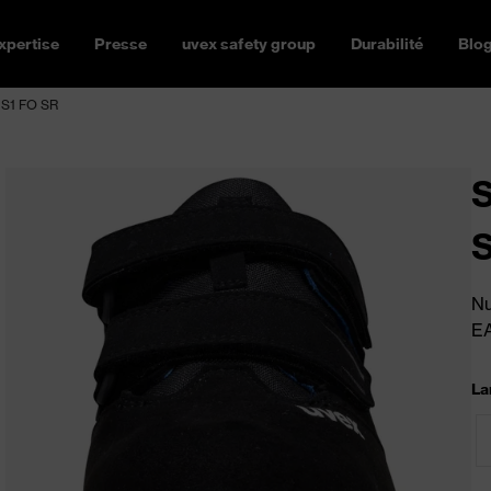
xpertise
Presse
uvex safety group
Durabilité
Blo
 S1 FO SR
S
Nu
E
La