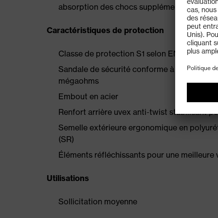
absorption des chocs supplémentaire au talo
Caractéristiques de protection
Classe de protection S1 selon EN ISO 203
Sandale de sécurité conforme à la norme ES
mégaohms
Embout en acier
Renfort arrière uvex anti-twist stabilisant pou
Semelle extérieure ergonomique en polyurét
(SR)
Éléments réfléchissants pour une meilleure vi
Utilisations
Sollicitation moyenne