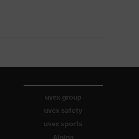
uvex group
uvex safety
uvex sports
Alpina