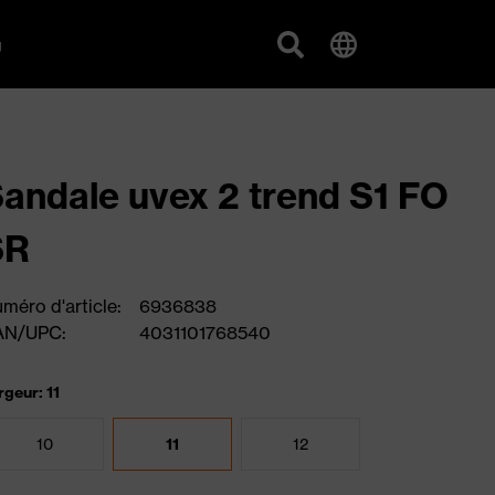
g
andale uvex 2 trend S1 FO
SR
méro d'article:
6936838
AN/UPC:
4031101768540
rgeur: 11
10
11
12