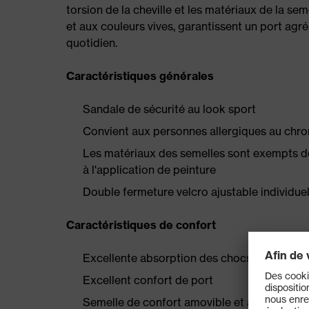
torsion de la cheville et les matériaux de la se
et aux couleurs vives, garantissent un port agré
quotidien.
Caractéristiques générales
Sandale de sécurité au look sport
Convient aux personnes allergiques au chrom
Les matériaux des semelles sont exempts de 
à l'application de peinture
Double fermeture velcro ajustable individue
Caractéristiques de confort
Excellente absorption des chocs
Excellent confort de port
Semelle de confort amovible et antistatique