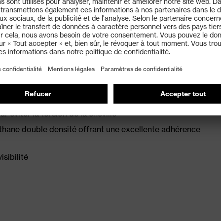
n et à l'avant du pied
45:2022 + A1:2024
D avec une résistance électrique inférieure à 100
r éviter la torsion de la cheville
hane double densité offrant une excellente adhérence
sibilité