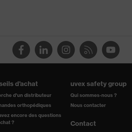
 de sécurité
densité (PU2D)
+ A1:2024
eils d'achat
uvex safety group
ité
rche d'un distributeur
Qui sommes-nous ?
andes orthopédiques
Nous contacter
 charges électrostatiques (ESD) avec une résistance
e à 100 mégohms
avez encore des questions
achat ?
Contact