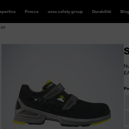
xpertise
Presse
uvex safety group
Durabilité
Blo
 SR
S
Nu
E
Po