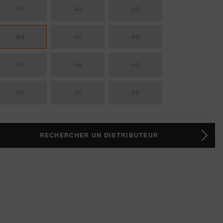
41
42
43
44
45
46
47
48
49
50
51
52
RECHERCHER UN DISTRIBUTEUR