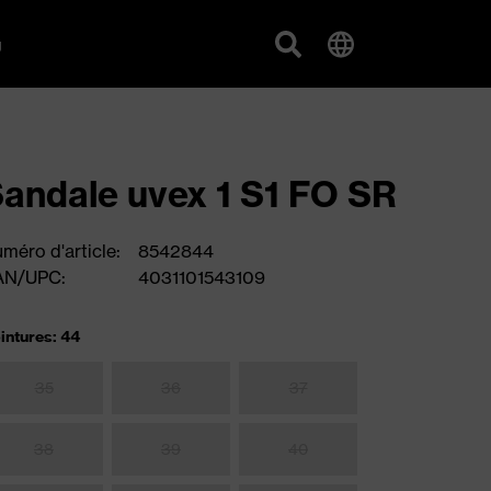
g
andale uvex 1 S1 FO SR
méro d'article:
8542844
AN/UPC:
4031101543109
intures: 44
35
36
37
38
39
40