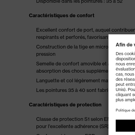
Disponible dans les pointures : 35 à 52
Caractéristiques de confort
Excellent confort de port, auquel contribue
respirants et perforés, favorisant la régulat
Construction de la tige en microvelours hig
pression
Semelle de confort amovible et antistatique
absorption des chocs supplémentaire au talo
Languette et col légèrement matelassés
Les pointures 35 à 40 sont fabriquées à l'
Caractéristiques de protection
Classe de protection S1 selon EN ISO 203
pour l'excellente adhérence (SR)