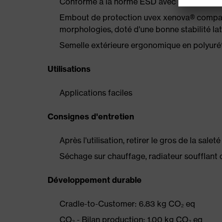
Conforme à la norme ESD avec une résistan
Embout de protection uvex xenova® compact
morphologies, doté d'une bonne stabilité la
Semelle extérieure ergonomique en polyurét
Utilisations
Applications faciles
Consignes d'entretien
Après l'utilisation, retirer le gros de la sale
Séchage sur chauffage, radiateur soufflant 
Développement durable
Cradle-to-Customer: 6.83 kg CO₂ eq
CO₂ - Bilan production: 1.00 kg CO₂ eq