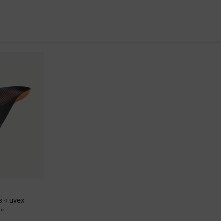
s allergiques au chrome
Semelle profilée, Haut de tige matelassé, Semelles qui ne
ns de conformité CE
rt intégré à la semelle, Arrière du talon fermé
erforation
ermorégulatrice
s « uvex
 »