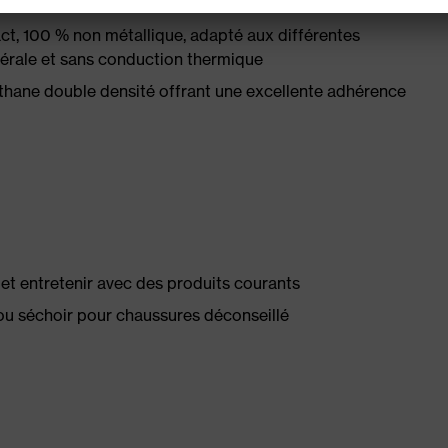
ce électrique inférieure à 100 mégaohms
, 100 % non métallique, adapté aux différentes
térale et sans conduction thermique
hane double densité offrant une excellente adhérence
té et entretenir avec des produits courants
ou séchoir pour chaussures déconseillé