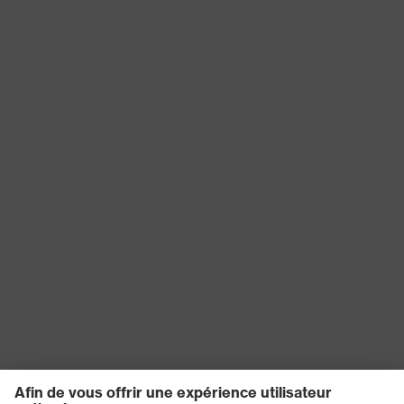
Embout de
protection
Plastique
du matériau
Norme
EN ISO 20345:2022 + A1:2024
Tige
Microvelours
Catégorie de
Chaussures de sécurité
produit
Protection contre les charges
Protection
électrostatiques (ESD) avec une
du produit
résistance électrique inférieure à
100 mégohms
Type de
Sandales
produit
Adhérence
SRC