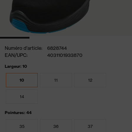
Numéro d'article:
6828744
EAN/UPC:
4031101933870
Largeur: 10
10
11
12
14
Pointures: 44
35
36
37