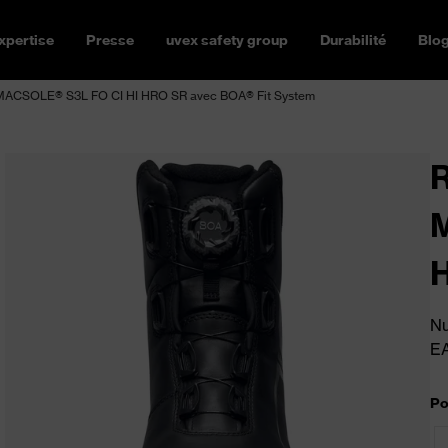
xpertise
Presse
uvex safety group
Durabilité
Blo
 MACSOLE® S3L FO CI HI HRO SR avec BOA® Fit System
R
H
Nu
E
Po