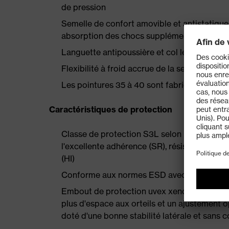
de pression
Semelle de confort amovible et antistatique
absorption des chocs supplémentaire au talo
Languette antipoussière et col légèrement 
Flexibilité à froid accrue de la semelle 
Les pointures 35 à 40 sont fabriquées à l'
Caractéristiques de protection
Classe de protection S3L selon EN ISO 2
l'excellente adhérence (SR), résistance à la
(HI)
Conforme aux normes ESD avec une résista
Embout de protection uvex xenova® et semel
plus d'espace aux orteils et un ajustement 
doté d'une bonne stabilité latérale et sans