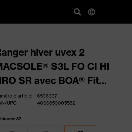
g
anger hiver uvex 2
MACSOLE® S3L FO CI HI
RO SR avec BOA® Fit
System
méro d'article:
6536337
AN/UPC:
4066853005582
intures: 37