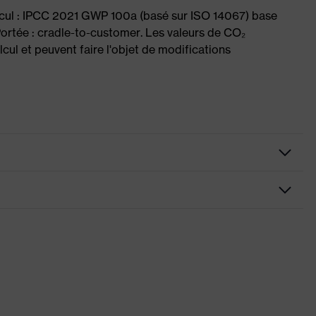
lcul : IPCC 2021 GWP 100a (basé sur ISO 14067) base
Portée : cradle-to-customer. Les valeurs de CO₂
cul et peuvent faire l'objet de modifications
ilée, Éléments réfléchissants, Semelles qui ne marquent pas,
elle, Arrière du talon fermé, Languette antipoussière