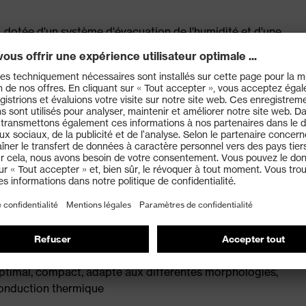
, dotée d'un système d'évacuation de l'humidité et d'une
n et à l'avant du pied
matelassés
en caoutchouc uvex MACSOLE®
aide d'une forme spécifiquement conçue pour les femmes
0345:2022 avec marquage complémentaire pour
 chaleur jusqu'à +300 °C (HRO) et isolation thermique
nce électrique inférieure à 100 mégaohms
le anti-perforation xenova® non métallique pour offrir
optimal, compact, adapté aux différentes morphologies,
 conduction thermique