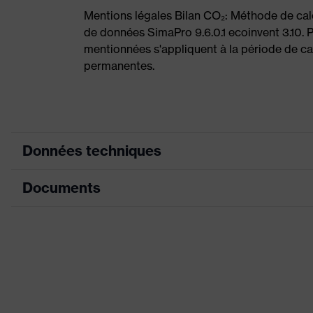
Mentions légales Bilan CO₂: Méthode de ca
de données SimaPro 9.6.0.1 ecoinvent 3.10. 
mentionnées s'appliquent à la période de cal
permanentes.
Données techniques
Documents
couleur de
noir, orange
recherche (filtre)
Tableau de mensuration
Col matelassé, Semelle prof
Équipement
Contrefort intégré à la sem
Fiche technique
matelassée
Déclaration de conformité CE
Désignation
Famille de
uvex 2 MACSOLE®