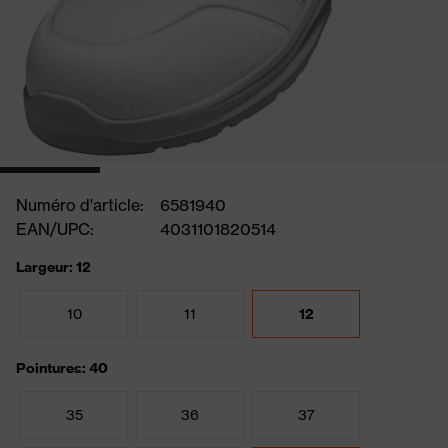
Numéro d'article:
6581940
EAN/UPC:
4031101820514
Largeur: 12
10
11
12
Pointures: 40
35
36
37