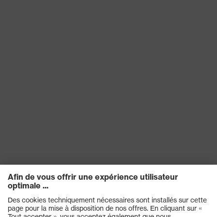
Protection
électrostatiques (ESD) avec une
du produit
résistance électrique inférieure à
100 mégohms
Type de
Chaussures basses
produit
Adhérence
SRC
Protection
contre les
Résistance à l'huile et à l'essence
risques
(FO)
chimiques
Protection
contre les
Antistatique (A)
risques
électriques
Protection
Résistance de la tige à la
contre
pénétration et à l'absorption d'eau