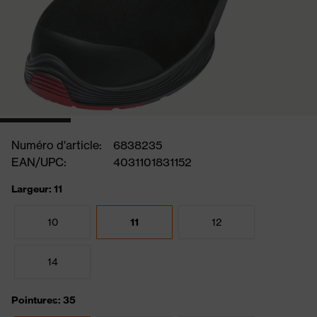
Numéro d'article:
6838235
EAN/UPC:
4031101831152
Largeur: 11
10
11
12
14
Pointures: 35