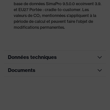
base de données SimaPro 9.5.0.0 ecoinvent 3.9.
et EU27 Portée : cradle-to-customer. Les
valeurs de CO₂ mentionnées s'appliquent à la
période de calcul et peuvent faire l'objet de
modifications permanentes.
Données techniques
Documents
couleur de
recherche
noir, rouge
(filtre)
Tableau de mensuration
Informations
Fiche technique
pour les
Convient aux personnes allergiques
personnes
au chrome
allergiques
Déclaration de conformité CE