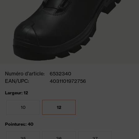
Numéro d'article:
6532340
EAN/UPC:
4031101972756
Largeur: 12
10
12
Pointures: 40
35
36
37